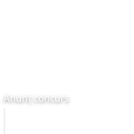
Anunț concurs
Primăria Municipiului Brașov
CONCURS - organizat în data de 18-09-2025 ora 09:00
Site-ul oficial al Primariei Municipiului Brasov /