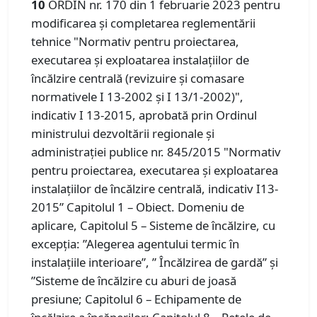
10
ORDIN nr. 170 din 1 februarie 2023 pentru
modificarea şi completarea reglementării
tehnice "Normativ pentru proiectarea,
executarea şi exploatarea instalaţiilor de
încălzire centrală (revizuire şi comasare
normativele I 13-2002 şi I 13/1-2002)",
indicativ I 13-2015, aprobată prin Ordinul
ministrului dezvoltării regionale şi
administraţiei publice nr. 845/2015 "Normativ
pentru proiectarea, executarea şi exploatarea
instalaţiilor de încălzire centrală, indicativ I13-
2015” Capitolul 1 – Obiect. Domeniu de
aplicare, Capitolul 5 – Sisteme de încălzire, cu
excepția: ”Alegerea agentului termic în
instalațiile interioare”, ” Încălzirea de gardă” și
”Sisteme de încălzire cu aburi de joasă
presiune; Capitolul 6 – Echipamente de