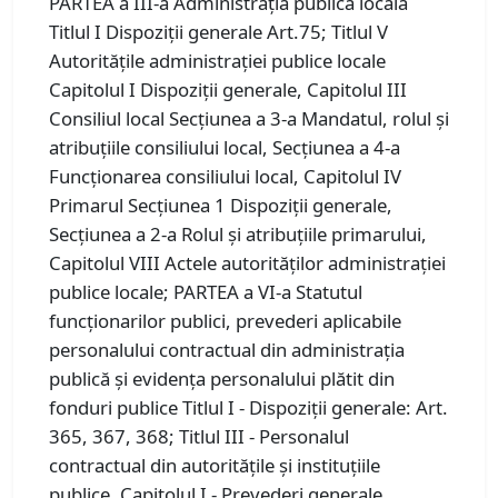
PARTEA a III-a Administraţia publică locală
Titlul I Dispoziţii generale Art.75; Titlul V
Autorităţile administraţiei publice locale
Capitolul I Dispoziţii generale, Capitolul III
Consiliul local Secţiunea a 3-a Mandatul, rolul şi
atribuţiile consiliului local, Secţiunea a 4-a
Funcţionarea consiliului local, Capitolul IV
Primarul Secţiunea 1 Dispoziţii generale,
Secţiunea a 2-a Rolul şi atribuţiile primarului,
Capitolul VIII Actele autorităţilor administraţiei
publice locale; PARTEA a VI-a Statutul
funcţionarilor publici, prevederi aplicabile
personalului contractual din administraţia
publică şi evidenţa personalului plătit din
fonduri publice Titlul I - Dispoziţii generale: Art.
365, 367, 368; Titlul III - Personalul
contractual din autorităţile şi instituţiile
publice, Capitolul I - Prevederi generale