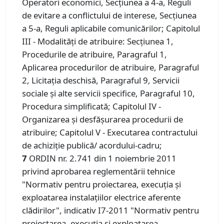
Operatori economici, Secțiunea a 4-a, Reguli
de evitare a conflictului de interese, Secțiunea
a 5-a, Reguli aplicabile comunicărilor; Capitolul
III - Modalităţi de atribuire: Secțiunea 1,
Procedurile de atribuire, Paragraful 1,
Aplicarea procedurilor de atribuire, Paragraful
2, Licitația deschisă, Paragraful 9, Servicii
sociale şi alte servicii specifice, Paragraful 10,
Procedura simplificată; Capitolul IV -
Organizarea şi desfăşurarea procedurii de
atribuire; Capitolul V - Executarea contractului
de achiziţie publică/ acordului-cadru;
7
ORDIN nr. 2.741 din 1 noiembrie 2011
privind aprobarea reglementării tehnice
"Normativ pentru proiectarea, execuţia şi
exploatarea instalaţiilor electrice aferente
clădirilor", indicativ I7-2011 "Normativ pentru
proiectarea, execuţia şi exploatarea