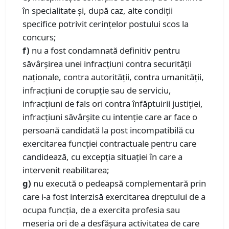
în specialitate și, după caz, alte condiții
specifice potrivit cerințelor postului scos la
concurs;
f)
nu a fost condamnată definitiv pentru
săvârșirea unei infracțiuni contra securității
naționale, contra autorității, contra umanității,
infracțiuni de corupție sau de serviciu,
infracțiuni de fals ori contra înfăptuirii justiției,
infracțiuni săvârșite cu intenție care ar face o
persoană candidată la post incompatibilă cu
exercitarea funcției contractuale pentru care
candidează, cu excepția situației în care a
intervenit reabilitarea;
g)
nu execută o pedeapsă complementară prin
care i-a fost interzisă exercitarea dreptului de a
ocupa funcția, de a exercita profesia sau
meseria ori de a desfășura activitatea de care