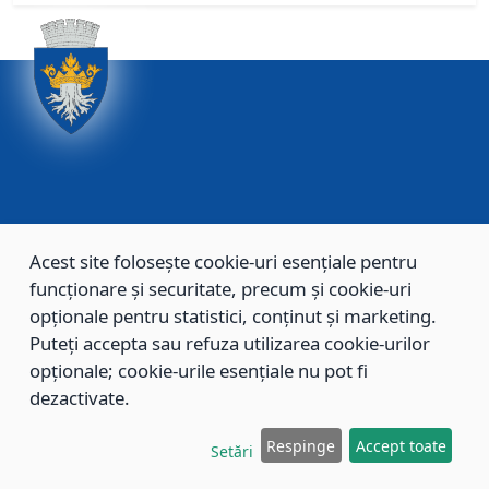
PRIMĂRIA
Acest site folosește cookie-uri esențiale pentru
funcționare și securitate, precum și cookie-uri
MUNICIPIULUI
opționale pentru statistici, conținut și marketing.
BRAȘOV
Puteți accepta sau refuza utilizarea cookie-urilor
opționale; cookie-urile esențiale nu pot fi
Imaginile și articolele video din prezentul site sunt
dezactivate.
supuse legilor dreptului de autor. Orice reproducere
este interzisă fără acordul proprietarului acestora.
Proiect realizat prin programul DigiLOCAL 2025.
Respinge
Accept toate
Setări
Reglementări privind prelucarea și protecția