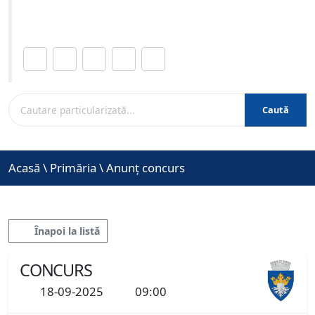
www.brasovcity.ro
Distribuie această pagină.
Caută
Acasă
\
Primăria
\
Anunț concurs
Înapoi la listă
CONCURS
18-09-2025
09:00