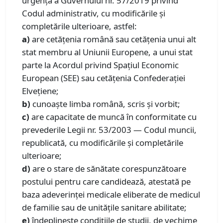
urgență a Guvernului nr. 57/2019 privind
Codul administrativ, cu modificările și
completările ulterioare, astfel:
a)
are cetățenia română sau cetățenia unui alt
stat membru al Uniunii Europene, a unui stat
parte la Acordul privind Spațiul Economic
European (SEE) sau cetățenia Confederației
Elvețiene;
b)
cunoaște limba română, scris și vorbit;
c)
are capacitate de muncă în conformitate cu
prevederile Legii nr. 53/2003 — Codul muncii,
republicată, cu modificările și completările
ulterioare;
d)
are o stare de sănătate corespunzătoare
postului pentru care candidează, atestată pe
baza adeverinței medicale eliberate de medicul
de familie sau de unitățile sanitare abilitate;
e)
îndeplinește condițiile de studii, de vechime