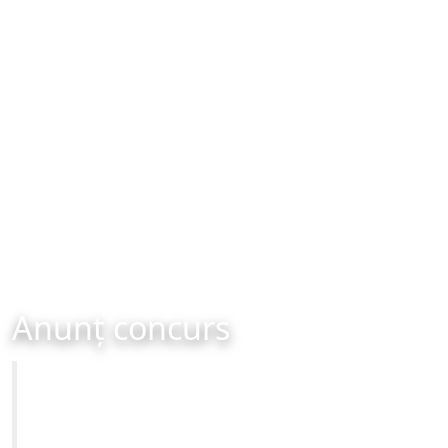
Anunț concurs
Primăria Municipiului Brașov
CONCURS - organizat în data de 07-10-2025 ora 12:00
Site-ul oficial al Primariei Municipiului Brasov /