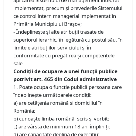
aplicarea Sistemului de management integrat
implementat, precum și prevederile Sistemului
ce control intern managerial implementat în
Primăria Municipiului Brașov;
- Îndeplinește și alte atribuții trasate de
superiorul ierarhic, în legătură cu postul său, în
limitele atribuțiilor serviciului și în
conformitate cu pregătirea și competențele
sale.
Condiții de ocupare a unei funcții publice
potrivit art. 465 din Codul administrative
1. Poate ocupa o funcţie publică persoana care
îndeplineşte următoarele condiţii:
a) are cetăţenia română şi domiciliul în
România;
b) cunoaşte limba română, scris şi vorbit;
c) are vârsta de minimum 18 ani împliniţi;
d) are capacitate deplină de exerciţiu;