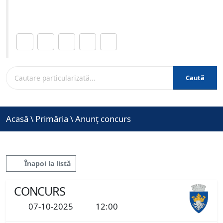
www.brasovcity.ro
Distribuie această pagină.
Caută
Acasă
\
Primăria
\
Anunț concurs
Înapoi la listă
CONCURS
07-10-2025
12:00