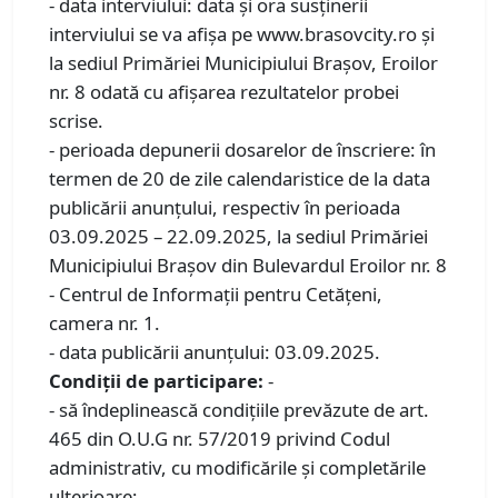
- data interviului: data şi ora susținerii
interviului se va afișa pe www.brasovcity.ro și
la sediul Primăriei Municipiului Braşov, Eroilor
nr. 8 odată cu afișarea rezultatelor probei
scrise.
- perioada depunerii dosarelor de înscriere: în
termen de 20 de zile calendaristice de la data
publicării anunţului, respectiv în perioada
03.09.2025 – 22.09.2025, la sediul Primăriei
Municipiului Braşov din Bulevardul Eroilor nr. 8
- Centrul de Informaţii pentru Cetăţeni,
camera nr. 1.
- data publicării anunţului: 03.09.2025.
Condiţii de participare:
-
- să îndeplinească condiţiile prevăzute de art.
465 din O.U.G nr. 57/2019 privind Codul
administrativ, cu modificările şi completările
ulterioare;