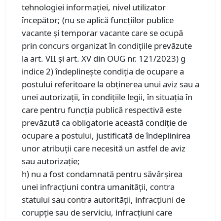
tehnologiei informaţiei, nivel utilizator
începător; (nu se aplică funcţiilor publice
vacante şi temporar vacante care se ocupă
prin concurs organizat în condiţiile prevăzute
la art. VII şi art. XV din OUG nr. 121/2023) g
indice 2) îndeplineşte condiţia de ocupare a
postului referitoare la obţinerea unui aviz sau a
unei autorizaţii, în condiţiile legii, în situaţia în
care pentru funcţia publică respectivă este
prevăzută ca obligatorie această condiţie de
ocupare a postului, justificată de îndeplinirea
unor atribuţii care necesită un astfel de aviz
sau autorizaţie;
h) nu a fost condamnată pentru săvârşirea
unei infracţiuni contra umanităţii, contra
statului sau contra autorităţii, infracţiuni de
corupţie sau de serviciu, infracţiuni care