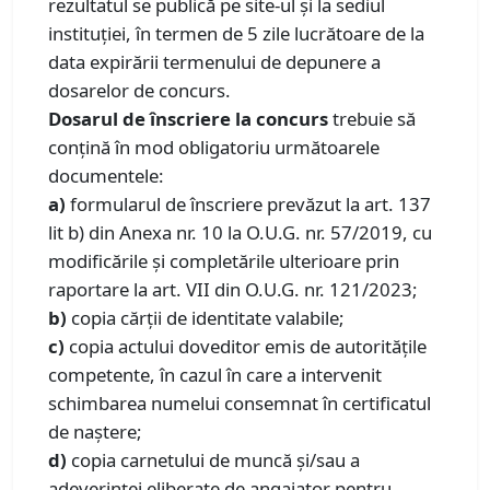
rezultatul se publică pe site-ul și la sediul
instituției, în termen de 5 zile lucrătoare de la
data expirării termenului de depunere a
dosarelor de concurs.
Dosarul de înscriere la concurs
trebuie să
conţină în mod obligatoriu următoarele
documentele:
a)
formularul de înscriere prevăzut la art. 137
lit b) din Anexa nr. 10 la O.U.G. nr. 57/2019, cu
modificările și completările ulterioare prin
raportare la art. VII din O.U.G. nr. 121/2023;
b)
copia cărții de identitate valabile;
c)
copia actului doveditor emis de autoritățile
competente, în cazul în care a intervenit
schimbarea numelui consemnat în certificatul
de naștere;
d)
copia carnetului de muncă şi/sau a
adeverinţei eliberate de angajator pentru