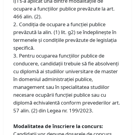
l) i s-a aplicat una dintre modalităţile de
ocupare a funcţiilor publice prevăzute la art.
466 alin. (2).
2. Condiţia de ocupare a funcţiei publice
prevăzută la alin. (1) lit. g2) se îndeplineşte în
termenele şi condiţiile prevăzute de legislaţia
specifică.
3. Pentru ocuparea funcţiilor publice de
conducere, candidaţii trebuie să fie absolvenţi
cu diplomă ai studiilor universitare de master
în domeniul administraţiei publice,
management sau în specialitatea studiilor
necesare ocupării funcţiei publice sau cu
diplomă echivalentă conform prevederilor art.
57 alin. (2) din Legea nr. 199/2023.
Modalitatea de înscriere la concurs:
Candidații vor depune dosarele de concurs