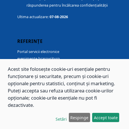
răspunderea pentru încălcarea confidențialității
Ultima actualizare:
07-08-2026
REFERINȚE
Portal servicii electronice
evenimente.brasovcity.ro
www.spclepbv.ro
Acest site folosește cookie-uri esențiale pentru
www.voluntarbv.ro
funcționare și securitate, precum și cookie-uri
opționale pentru statistici, conținut și marketing.
Puteți accepta sau refuza utilizarea cookie-urilor
UTIL
opționale; cookie-urile esențiale nu pot fi
Harta sitului
dezactivate.
Chestionar satisfacție
Autentificare portal servicii electronice
Respinge
Accept toate
Starea vremii in Brașov
Setări
MY BRASOVCITY (MOBILEAPP)