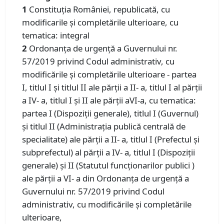
1
Constituţia României, republicată, cu
modificarile și completările ulterioare, cu
tematica: integral
2
Ordonanţa de urgenţă a Guvernului nr.
57/2019 privind Codul administrativ, cu
modificările şi completările ulterioare - partea
I, titlul I şi titlul II ale părţii a II- a, titlul I al părţii
a IV- a, titlul I şi II ale părţii aVI-a, cu tematica:
partea I (Dispoziţii generale), titlul I (Guvernul)
şi titlul II (Administraţia publică centrală de
specialitate) ale părţii a II- a, titlul I (Prefectul şi
subprefectul) al părţii a IV- a, titlul I (Dispoziţii
generale) şi II (Statutul funcţionarilor publici )
ale părţii a VI- a din Ordonanţa de urgenţă a
Guvernului nr. 57/2019 privind Codul
administrativ, cu modificările şi completările
ulterioare,