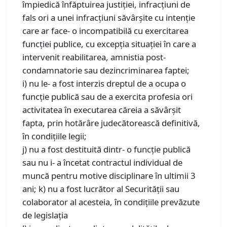
împiedică înfăptuirea justiţiei, infracţiuni de
fals ori a unei infracţiuni săvârşite cu intenţie
care ar face- o incompatibilă cu exercitarea
funcţiei publice, cu excepţia situaţiei în care a
intervenit reabilitarea, amnistia post-
condamnatorie sau dezincriminarea faptei;
i) nu le- a fost interzis dreptul de a ocupa o
funcţie publică sau de a exercita profesia ori
activitatea în executarea căreia a săvârşit
fapta, prin hotărâre judecătorească definitivă,
în condiţiile legii;
j) nu a fost destituită dintr- o funcţie publică
sau nu i- a încetat contractul individual de
muncă pentru motive disciplinare în ultimii 3
ani; k) nu a fost lucrător al Securităţii sau
colaborator al acesteia, în condiţiile prevăzute
de legislaţia