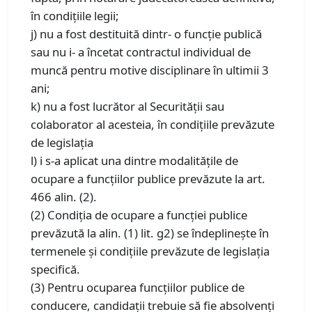
în condiţiile legii;
j) nu a fost destituită dintr- o funcţie publică
sau nu i- a încetat contractul individual de
muncă pentru motive disciplinare în ultimii 3
ani;
k) nu a fost lucrător al Securităţii sau
colaborator al acesteia, în condiţiile prevăzute
de legislaţia
l) i s-a aplicat una dintre modalităţile de
ocupare a funcţiilor publice prevăzute la art.
466 alin. (2).
(2) Condiţia de ocupare a funcţiei publice
prevăzută la alin. (1) lit. g2) se îndeplineşte în
termenele şi condiţiile prevăzute de legislaţia
specifică.
(3) Pentru ocuparea funcţiilor publice de
conducere, candidaţii trebuie să fie absolvenţi