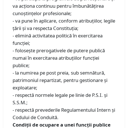
va acţiona continuu pentru îmbunătăţirea
cunoştinţelor profesionale;
- va pune în aplicare, conform atribuţiilor, legile
ţării şi va respecta Constituţia;
- elimină activitatea politică în exercitarea
funcţiei;
- foloseşte prerogativele de putere publică
numai în exercitarea atribuţiilor funcţiei
publice;
- la numirea pe post preia, sub semnătură,
patrimoniul repartizat, pentru gestionare şi
exploatare;
- respectă normele legale pe linie de P.S.I. şi
S.S.M.;
- respectă prevederile Regulamentului Intern şi
Codului de Conduită.
Condiții de ocupare a unei funcții publice