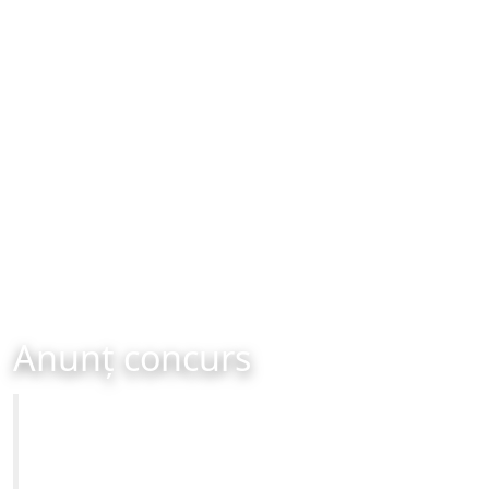
Anunț concurs
Primăria Municipiului Brașov
CONCURS - organizat în data de 25-11-2025 ora 12:00
Site-ul oficial al Primariei Municipiului Brasov /