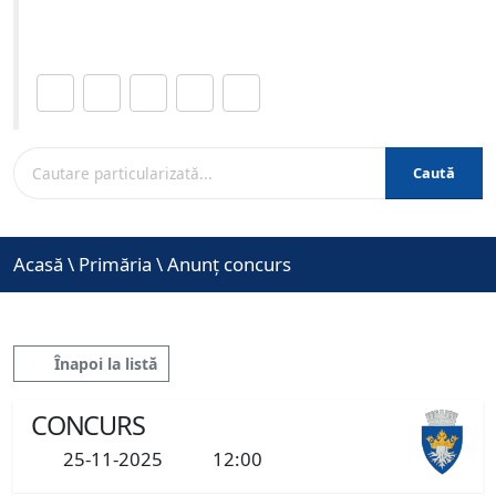
www.brasovcity.ro
Distribuie această pagină.
Caută
Acasă
\
Primăria
\
Anunț concurs
Înapoi la listă
CONCURS
25-11-2025
12:00