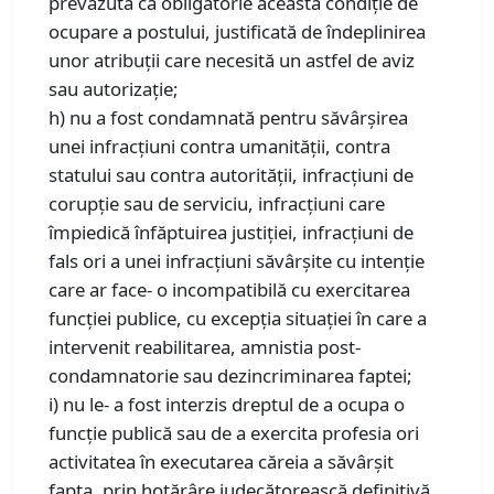
prevăzută ca obligatorie această condiţie de
ocupare a postului, justificată de îndeplinirea
unor atribuţii care necesită un astfel de aviz
sau autorizaţie;
h) nu a fost condamnată pentru săvârşirea
unei infracţiuni contra umanităţii, contra
statului sau contra autorităţii, infracţiuni de
corupţie sau de serviciu, infracţiuni care
împiedică înfăptuirea justiţiei, infracţiuni de
fals ori a unei infracţiuni săvârşite cu intenţie
care ar face- o incompatibilă cu exercitarea
funcţiei publice, cu excepţia situaţiei în care a
intervenit reabilitarea, amnistia post-
condamnatorie sau dezincriminarea faptei;
i) nu le- a fost interzis dreptul de a ocupa o
funcţie publică sau de a exercita profesia ori
activitatea în executarea căreia a săvârşit
fapta, prin hotărâre judecătorească definitivă,