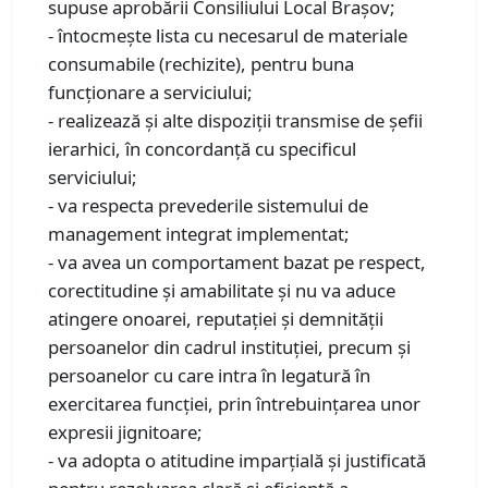
supuse aprobării Consiliului Local Braşov;
- întocmeşte lista cu necesarul de materiale
consumabile (rechizite), pentru buna
funcţionare a serviciului;
- realizează şi alte dispoziţii transmise de şefii
ierarhici, în concordanţă cu specificul
serviciului;
- va respecta prevederile sistemului de
management integrat implementat;
- va avea un comportament bazat pe respect,
corectitudine şi amabilitate şi nu va aduce
atingere onoarei, reputaţiei şi demnităţii
persoanelor din cadrul instituţiei, precum şi
persoanelor cu care intra în legatură în
exercitarea funcţiei, prin întrebuinţarea unor
expresii jignitoare;
- va adopta o atitudine imparţială şi justificată