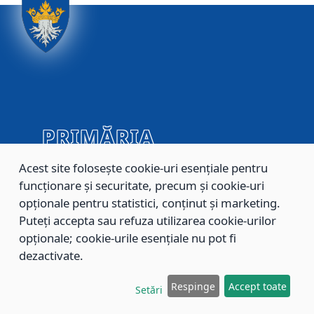
PRIMĂRIA
MUNICIPIULUI
Acest site folosește cookie-uri esențiale pentru
BRAȘOV
funcționare și securitate, precum și cookie-uri
opționale pentru statistici, conținut și marketing.
Imaginile și articolele video din prezentul site sunt
Puteți accepta sau refuza utilizarea cookie-urilor
supuse legilor dreptului de autor. Orice reproducere
este interzisă fără acordul proprietarului acestora.
opționale; cookie-urile esențiale nu pot fi
Proiect realizat prin programul DigiLOCAL 2025.
dezactivate.
Reglementări privind prelucarea și protecția
Respinge
Accept toate
datelor cu caracter personal
Setări
Politica de utilizare a modulelor cookie