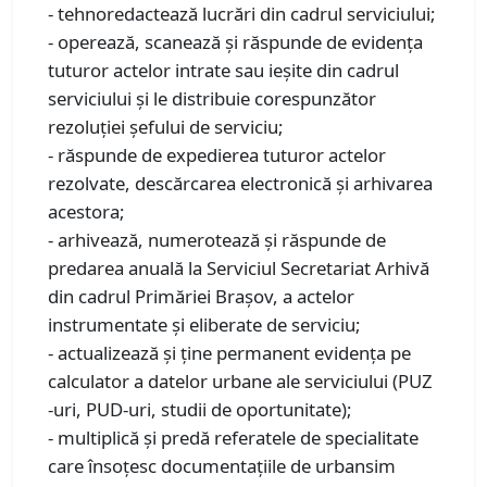
- tehnoredactează lucrări din cadrul serviciului;
- operează, scanează şi răspunde de evidenţa
tuturor actelor intrate sau ieşite din cadrul
serviciului şi le distribuie corespunzător
rezoluţiei şefului de serviciu;
- răspunde de expedierea tuturor actelor
rezolvate, descărcarea electronică şi arhivarea
acestora;
- arhivează, numerotează şi răspunde de
predarea anuală la Serviciul Secretariat Arhivă
din cadrul Primăriei Braşov, a actelor
instrumentate şi eliberate de serviciu;
- actualizează şi ţine permanent evidenţa pe
calculator a datelor urbane ale serviciului (PUZ
-uri, PUD-uri, studii de oportunitate);
- multiplică şi predă referatele de specialitate
care însoţesc documentaţiile de urbansim