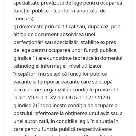
specialitate prevăzute de lege pentru ocuparea
funcţiei publice – (conform anuntului de
concurs);
g) dovedeşte prin certificat sau, după caz, prin
alt tip de document absolvirea unei
perfecţionări sau specializări stabilite expres
de lege pentru ocuparea unor funcţii publice;
g indice 1) are cunoştinţe teoretice în domeniul
tehnologiei informaţiei, nivel utilizator
începător; (nu se aplică funcţiilor publice
vacante şi temporar vacante care se ocupă
prin concurs organizat în condiţiile prevăzute
la art. VII şi art. XV din OUG nr. 121/2023)
g indice 2) îndeplineşte condiţia de ocupare a
postului referitoare la obţinerea unui aviz sau a
unei autorizaţii, în condiţiile legii, în situaţia în
care pentru funcţia publică respectivă este