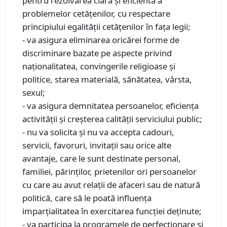
pentru rezolvarea clară şi eficientă a
problemelor cetăţenilor, cu respectare
principiului egalităţii cetăţenilor în faţa legii;
- va asigura eliminarea oricărei forme de
discriminare bazate pe aspecte privind
naţionalitatea, convingerile religioase şi
politice, starea materială, sănătatea, vârsta,
sexul;
- va asigura demnitatea persoanelor, eficienţa
activităţii şi creşterea calităţii serviciului public;
- nu va solicita şi nu va accepta cadouri,
servicii, favoruri, invitaţii sau orice alte
avantaje, care le sunt destinate personal,
familiei, părinţilor, prietenilor ori persoanelor
cu care au avut relaţii de afaceri sau de natură
politică, care să le poată influenţa
imparţialitatea în exercitarea funcţiei deţinute;
- va participa la programele de perfecţionare şi