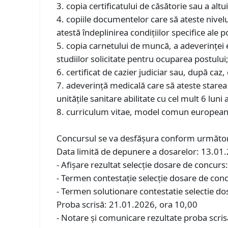
3. copia certificatului de căsătorie sau a a
4. copiile documentelor care să ateste nivelu
atestă îndeplinirea condiţiilor specifice ale p
5. copia carnetului de muncă, a adeverinţei 
studiilor solicitate pentru ocuparea postului
6. certificat de cazier judiciar sau, după caz,
7. adeverinţă medicală care să ateste starea
unităţile sanitare abilitate cu cel mult 6 luni
8. curriculum vitae, model comun european
Concursul se va desfăşura conform următor
Data limită de depunere a dosarelor: 13.01
- Afişare rezultat selecţie dosare de concur
- Termen contestaţie selecţie dosare de con
- Termen solutionare contestatie selectie d
Proba scrisă: 21.01.2026, ora 10,00
- Notare şi comunicare rezultate proba scri