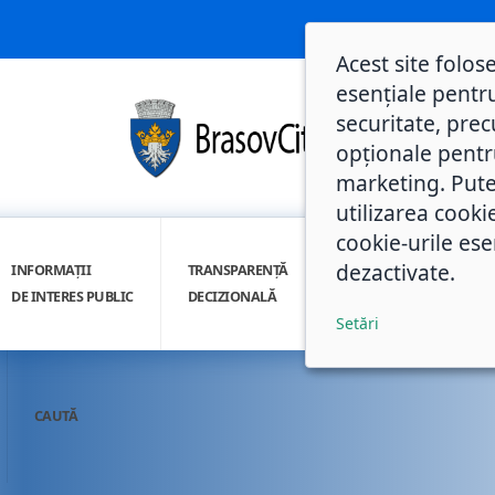
Acest site folos
esențiale pentru
securitate, prec
opționale pentru 
marketing. Pute
utilizarea cooki
cookie-urile ese
dezactivate.
INFORMAȚII
TRANSPARENȚĂ
INTEGRITATE
DE INTERES PUBLIC
DECIZIONALĂ
INSTITUȚIONALĂ
Setări
CAUTĂ