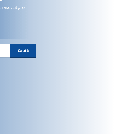
brasovcity.ro
Caută