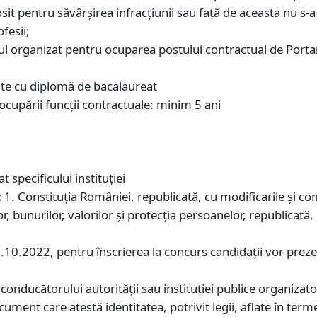
osit pentru săvârșirea infracțiunii sau față de aceasta nu s-
ofesii;
rsul organizat pentru ocuparea postului contractual de Por
vite cu diplomă de bacalaureat
 ocupării funcții contractuale: minim 5 ani
 specificului instituției
:
1. Constituţia României, republicată, cu modificarile și com
 bunurilor, valorilor şi protecţia persoanelor, republicată, 
8.10.2022, pentru înscrierea la concurs candidaţii vor prez
conducătorului autorităţii sau instituţiei publice organizat
cument care atestă identitatea, potrivit legii, aflate în term