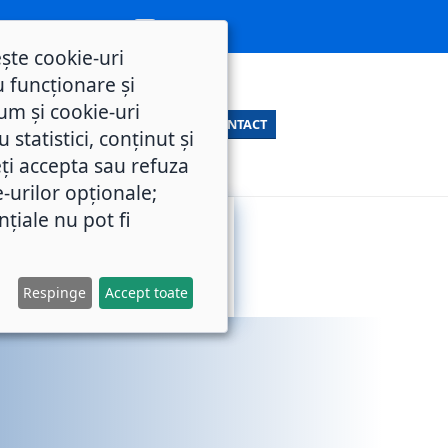
ește cookie-uri
 funcționare și
um și cookie-uri
CONTACT
statistici, conținut și
ți accepta sau refuza
e-urilor opționale;
nțiale nu pot fi
SERVICII
M.O.L.
PUBLICE
Respinge
Accept toate