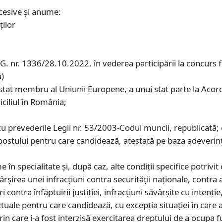
cesive şi anume:
ţilor
.G. nr. 1336/28.10.2022, în vederea participării la concurs 
a)
 stat membru al Uniunii Europene, a unui stat parte la Acor
ciliul în România;
u prevederile Legii nr. 53/2003-Codul muncii, republicată; c
ostului pentru care candidează, atestată pe baza adeverinţ
e în specialitate și, după caz, alte condiţii specifice potrivi
şirea unei infracţiuni contra securității naționale, contra a
ri contra înfăptuirii justiției, infracţiuni săvârşite cu inten
tuale pentru care candidează, cu excepţia situaţiei în care a
care i-a fost interzisă exercitarea dreptului de a ocupa fu