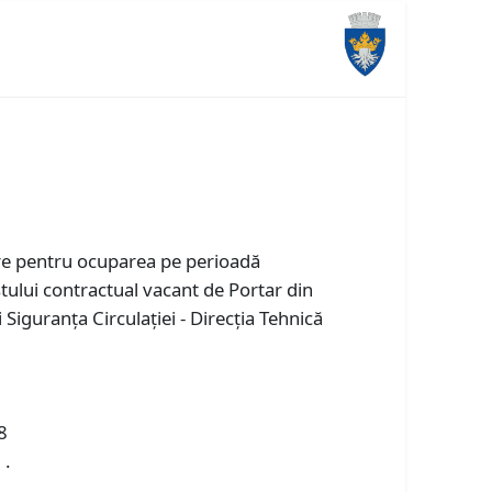
are pentru ocuparea pe perioadă
ului contractual vacant de Portar din
iguranța Circulației - Direcţia Tehnică
8
 .