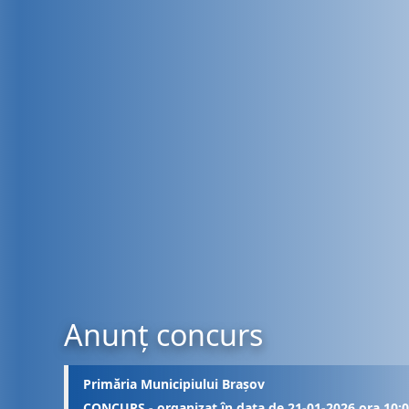
Anunț concurs
Primăria Municipiului Brașov
CONCURS - organizat în data de 21-01-2026 ora 10: