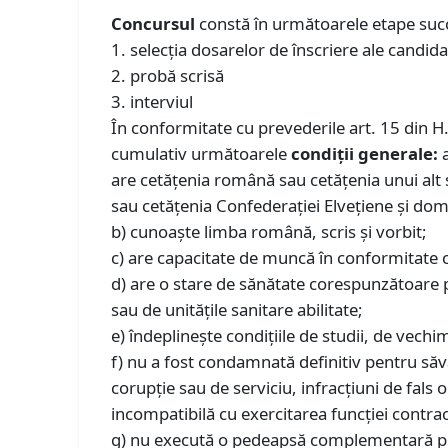
Concursul
constă în următoarele etape suc
1. selecţia dosarelor de înscriere ale candida
2. probă scrisă
3. interviul
În conformitate cu prevederile art. 15 din H
cumulativ următoarele
condiţii generale:
are cetăţenia română sau cetăţenia unui alt
sau cetățenia Confederației Elvețiene și domi
b) cunoaşte limba română, scris şi vorbit;
c) are capacitate de muncă în conformitate c
d) are o stare de sănătate corespunzătoare p
sau de unităţile sanitare abilitate;
e) îndeplineşte condiţiile de studii, de vechim
f) nu a fost condamnată definitiv pentru săvâr
corupție sau de serviciu, infracțiuni de fals o
incompatibilă cu exercitarea funcţiei contrac
g) nu execută o pedeapsă complementară prin 