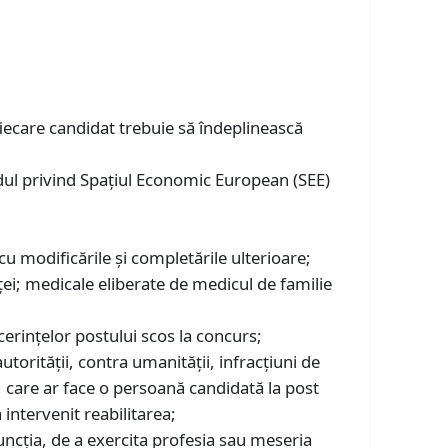
fiecare candidat trebuie să îndeplinească
dul privind Spațiul Economic European (SEE)
u modificările și completările ulterioare;
ei; medicale eliberate de medicul de familie
t cerinţelor postului scos la concurs;
utorităţii, contra umanității, infracțiuni de
ţie, care ar face o persoană candidată la post
 intervenit reabilitarea;
ncția, de a exercita profesia sau meseria