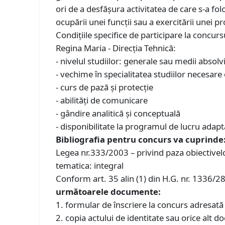
ori de a desfășura activitatea de care s-a fol
ocupării unei funcții sau a exercitării unei pr
Condiţiile specifice de participare la concu
Regina Maria - Direcţia Tehnică:
- nivelul studiilor: generale sau medii absol
- vechime în specialitatea studiilor necesare
- curs de pază și protecție
- abilități de comunicare
- gândire analitică și conceptuală
- disponibilitate la programul de lucru adaptat
Bibliografia pentru concurs va cuprinde
Legea nr.333/2003 – privind paza obiectivelor,
tematica: integral
Conform art. 35 alin (1) din H.G. nr. 1336/2
următoarele documente:
1. formular de înscriere la concurs adresată 
2. copia actului de identitate sau orice alt do