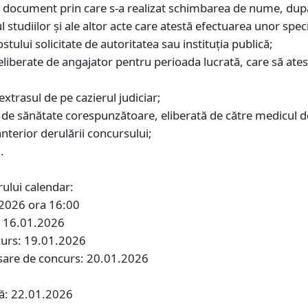
ltui document prin care s-a realizat schimbarea de nume, dup
l studiilor şi ale altor acte care atestă efectuarea unor spe
ostului solicitate de autoritatea sau instituţia publică;
eliberate de angajator pentru perioada lucrată, care să ates
;
 extrasul de pe cazierul judiciar;
 de sănătate corespunzătoare, eliberată de către medicul de
 anterior derulării concursului;
.
ului calendar:
.2026 ora 16:00
s: 16.01.2026
curs: 19.01.2026
osare de concurs: 20.01.2026
să: 22.01.2026