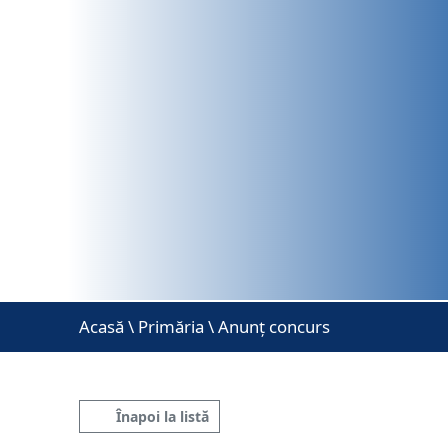
Acasă
\
Primăria \ Anunț concurs
Înapoi la listă