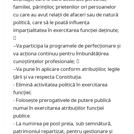
familiei, părinţilor, prietenilor ori persoanelor
cu care au avut relaţii de afaceri sau de natură
politică, care să le poată influenţa
imparţialitatea în exercitarea funcţiei deţinute;

--Va participa la programele de perfecţionare şi
va acţiona continuu pentru îmbunătăţirea
cunoştinţelor profesionale; 
--Va pune în aplicare conform atribuţiilor, legile
ţării şi va respecta Constituţia.
- Elimină activitatea politică în exercitarea
funcţiei;
- Foloseşte prerogativele de putere publică
numai în exercitarea atribuţiilor funcţiei
publice.
- La numirea pe post preia, sub semnătură,
patrimoniul repartizat, pentru gestionare şi