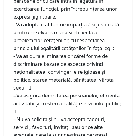
persoanelor cu care intra în legatură în
exercitarea funcţiei, prin întrebuinţarea unor
expresii jignitoare;
- Va adopta o atitudine imparţială şi justificată
pentru rezolvarea clară şi eficientă a
problemelor cetăţenilor, cu respectarea
principiului egalităţii cetăţenilor în faţa legii;
- Va asigura eliminarea oricărei forme de
discriminare bazate pe aspecte privind
naţionalitatea, convingerile religioase şi
politice, starea materială, sănătatea, vârsta,
sexul; 
--Va asigura demnitatea persoanelor, eficienţa
activităţii şi creşterea calităţii serviciului public;

--Nu va solicita şi nu va accepta cadouri,
servicii, favoruri, invitaţii sau orice alte
avantaje, care le sunt destinate personal,