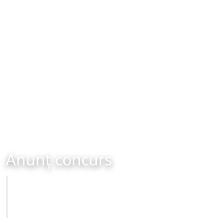
Anunț concurs
Primăria Municipiului Brașov
CONCURS - organizat în data de 12-03-2026 ora 12:00
Site-ul oficial al Primariei Municipiului Brasov /