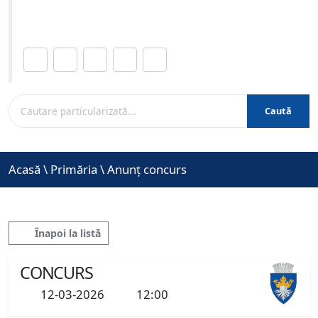
www.brasovcity.ro
Distribuie această pagină.
Caută
Acasă
\
Primăria
\
Anunț concurs
Înapoi la listă
CONCURS
12-03-2026
12:00