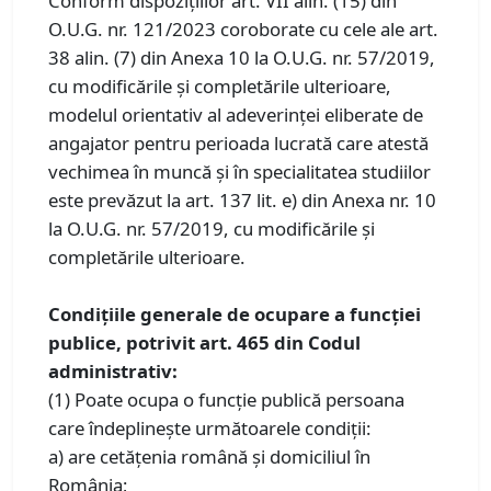
Conform dispozițiilor art. VII alin. (15) din
O.U.G. nr. 121/2023 coroborate cu cele ale art.
38 alin. (7) din Anexa 10 la O.U.G. nr. 57/2019,
cu modificările și completările ulterioare,
modelul orientativ al adeverinței eliberate de
angajator pentru perioada lucrată care atestă
vechimea în muncă și în specialitatea studiilor
este prevăzut la art. 137 lit. e) din Anexa nr. 10
la O.U.G. nr. 57/2019, cu modificările și
completările ulterioare.
Condițiile generale de ocupare a funcției
publice, potrivit art. 465 din Codul
administrativ:
(1) Poate ocupa o funcţie publică persoana
care îndeplineşte următoarele condiţii:
a) are cetăţenia română şi domiciliul în
România;