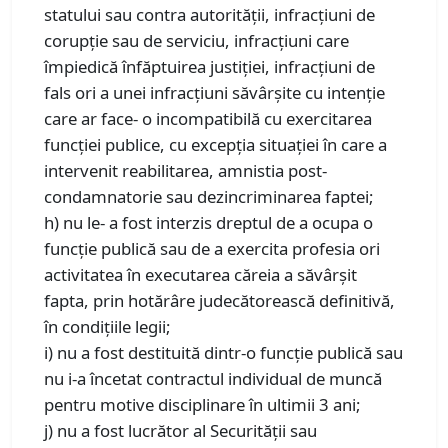
statului sau contra autorităţii, infracţiuni de
corupţie sau de serviciu, infracţiuni care
împiedică înfăptuirea justiţiei, infracţiuni de
fals ori a unei infracţiuni săvârşite cu intenţie
care ar face- o incompatibilă cu exercitarea
funcţiei publice, cu excepţia situaţiei în care a
intervenit reabilitarea, amnistia post-
condamnatorie sau dezincriminarea faptei;
h) nu le- a fost interzis dreptul de a ocupa o
funcţie publică sau de a exercita profesia ori
activitatea în executarea căreia a săvârşit
fapta, prin hotărâre judecătorească definitivă,
în condiţiile legii;
i) nu a fost destituită dintr-o funcţie publică sau
nu i-a încetat contractul individual de muncă
pentru motive disciplinare în ultimii 3 ani;
j) nu a fost lucrător al Securităţii sau