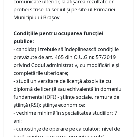
comunicate ulterior, la afişarea rezultatelor
probei scrise, la sediul și pe site-ul Primăriei
Municipiului Braşov.
Condiţiile pentru ocuparea funcției
publice:
- candidații trebuie să îndeplinească condiţiile
prevăzute de art. 465 din O.U.G nr. 57/2019
privind Codul administrativ, cu modificările și
completările ulterioare;
- studii universitare de licenţă absolvite cu
diplomă de licenţă sau echivalentă în domeniul
fundamental (DFI) - ştiinţe sociale, ramura de
ştiinţă (RSI): ştiinţe economice;
- vechime minimă în specialitatea studiilor: 7
ani;
- cunoștințe de operare pe calculator: nivel de
bază, pentru care se va organiza probă