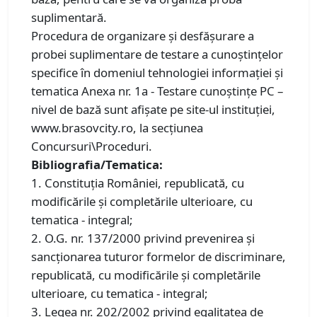
suplimentară.
Procedura de organizare şi desfăşurare a
probei suplimentare de testare a cunoştinţelor
specifice în domeniul tehnologiei informaţiei şi
tematica Anexa nr. 1a - Testare cunoştinţe PC –
nivel de bază sunt afişate pe site-ul instituţiei,
www.brasovcity.ro, la secţiunea
Concursuri\Proceduri.
Bibliografia/Tematica:
1. Constituția României, republicată, cu
modificările și completările ulterioare, cu
tematica - integral;
2. O.G. nr. 137/2000 privind prevenirea şi
sancţionarea tuturor formelor de discriminare,
republicată, cu modificările şi completările
ulterioare, cu tematica - integral;
3. Legea nr. 202/2002 privind egalitatea de