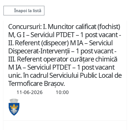
Înapoi la listă
Concursuri: I. Muncitor calificat (fochist)
M, G I – Serviciul PTDET – 1 post vacant -
II. Referent (dispecer) M IA – Serviciul
Dispecerat-Intervenții – 1 post vacant -
III. Referent operator curățare chimică
M IA – Serviciul PTDET – 1 post vacant
unic. în cadrul Serviciului Public Local de
Termoficare Braşov.
11-06-2026
10:00