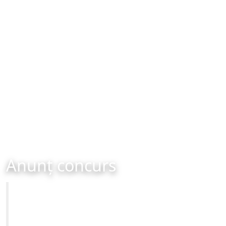
Anunț concurs
Primăria Municipiului Brașov
Concursuri: I. Muncitor calificat (fochist) M, G I –
Serviciul PTDET – 1 post vacant - II. Referent (dispecer)