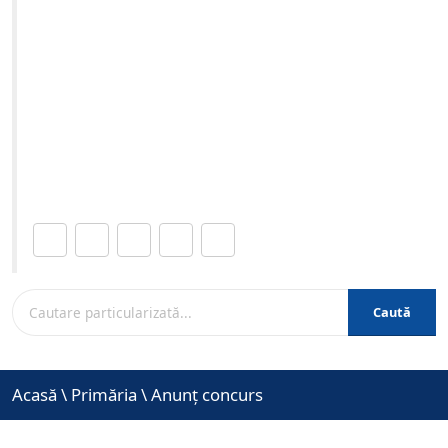
M IA – Serviciul Dispecerat-Intervenții – 1 post vacant -
III. Referent operator curățare chimică M IA – Serviciul
PTDET – 1 post vacant unic. în cadrul Serviciului Public
Local de Termoficare Braşov. - organizat în data de 11-
06-2026 ora 10:00
Site-ul oficial al Primariei Municipiului Brasov /
www.brasovcity.ro
Distribuie această pagină.
Caută
Acasă
\
Primăria
\
Anunț concurs