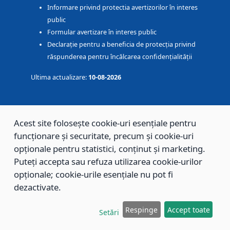
Informare privind protectia avertizorilor în interes
public
Formular avertizare în interes public
Declarație pentru a beneficia de protecția privind
răspunderea pentru încălcarea confidențialității
Ultima actualizare:
10-08-2026
REFERINȚE
Acest site folosește cookie-uri esențiale pentru
funcționare și securitate, precum și cookie-uri
Portal servicii electronice
opționale pentru statistici, conținut și marketing.
evenimente.brasovcity.ro
Puteți accepta sau refuza utilizarea cookie-urilor
www.spclepbv.ro
opționale; cookie-urile esențiale nu pot fi
www.voluntarbv.ro
dezactivate.
Respinge
Accept toate
UTIL
Setări
Harta sitului