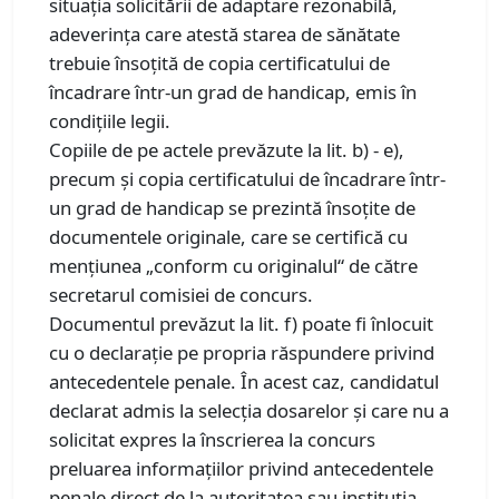
situaţia solicitării de adaptare rezonabilă,
adeverinţa care atestă starea de sănătate
trebuie însoţită de copia certificatului de
încadrare într-un grad de handicap, emis în
condiţiile legii.
Copiile de pe actele prevăzute la lit. b) - e),
precum şi copia certificatului de încadrare într-
un grad de handicap se prezintă însoţite de
documentele originale, care se certifică cu
menţiunea „conform cu originalul“ de către
secretarul comisiei de concurs.
Documentul prevăzut la lit. f) poate fi înlocuit
cu o declaraţie pe propria răspundere privind
antecedentele penale. În acest caz, candidatul
declarat admis la selecţia dosarelor şi care nu a
solicitat expres la înscrierea la concurs
preluarea informaţiilor privind antecedentele
penale direct de la autoritatea sau instituţia