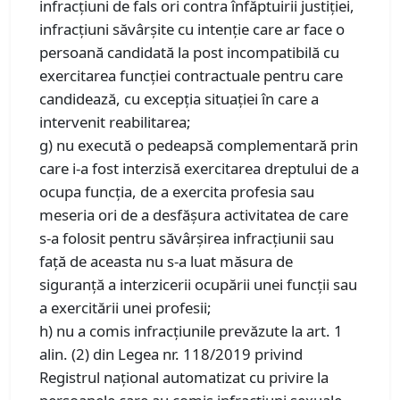
infracțiuni de fals ori contra înfăptuirii justiției,
infracțiuni săvârșite cu intenție care ar face o
persoană candidată la post incompatibilă cu
exercitarea funcției contractuale pentru care
candidează, cu excepția situației în care a
intervenit reabilitarea;
g) nu execută o pedeapsă complementară prin
care i-a fost interzisă exercitarea dreptului de a
ocupa funcția, de a exercita profesia sau
meseria ori de a desfășura activitatea de care
s-a folosit pentru săvârșirea infracțiunii sau
față de aceasta nu s-a luat măsura de
siguranță a interzicerii ocupării unei funcții sau
a exercitării unei profesii;
h) nu a comis infracțiunile prevăzute la art. 1
alin. (2) din Legea nr. 118/2019 privind
Registrul național automatizat cu privire la