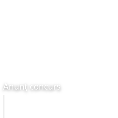
Anunț concurs
Primăria Municipiului Brașov
CONCURS Direcția de Administrare a Unităților de
Învățământ din Municipiul Brașov - Inspector de