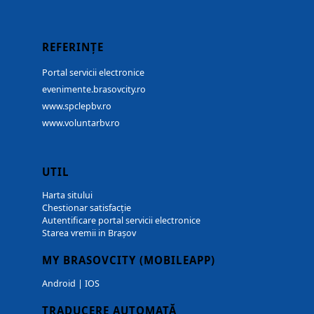
REFERINȚE
Portal servicii electronice
evenimente.brasovcity.ro
www.spclepbv.ro
www.voluntarbv.ro
UTIL
Harta sitului
Chestionar satisfacție
Autentificare portal servicii electronice
Starea vremii in Brașov
MY BRASOVCITY (MOBILEAPP)
Android
|
IOS
TRADUCERE AUTOMATĂ