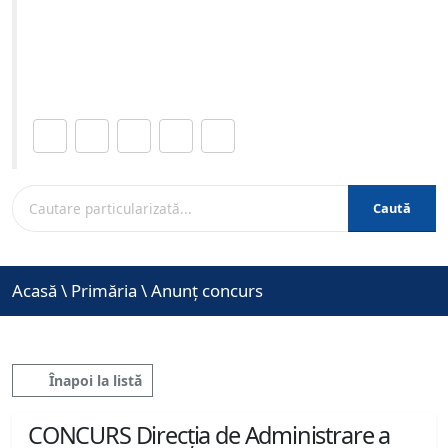
specialitate - organizat în data de 26-06-2026 ora 09:00
Site-ul oficial al Primariei Municipiului Brasov /
www.brasovcity.ro
Distribuie această pagină.
Caută
Acasă
\
Primăria
\
Anunț concurs
Înapoi la listă
CONCURS Direcția de Administrare a