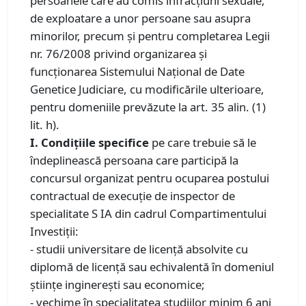
persoanele care au comis infracțiuni sexuale,
de exploatare a unor persoane sau asupra
minorilor, precum și pentru completarea Legii
nr. 76/2008 privind organizarea și
funcționarea Sistemului Național de Date
Genetice Judiciare, cu modificările ulterioare,
pentru domeniile prevăzute la art. 35 alin. (1)
lit. h).
I. Condiţiile specifice
pe care trebuie să le
îndeplinească persoana care participă la
concursul organizat pentru ocuparea postului
contractual de execuţie de inspector de
specialitate S IA din cadrul Compartimentului
Investiții:
- studii universitare de licenţă absolvite cu
diplomă de licenţă sau echivalentă în domeniul
ştiinţe inginereşti sau economice;
- vechime în specialitatea studiilor minim 6 ani