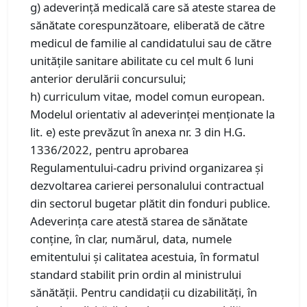
g) adeverință medicală care să ateste starea de
sănătate corespunzătoare, eliberată de către
medicul de familie al candidatului sau de către
unitățile sanitare abilitate cu cel mult 6 luni
anterior derulării concursului;
h) curriculum vitae, model comun european.
Modelul orientativ al adeverinţei menţionate la
lit. e) este prevăzut în anexa nr. 3 din H.G.
1336/2022, pentru aprobarea
Regulamentului-cadru privind organizarea şi
dezvoltarea carierei personalului contractual
din sectorul bugetar plătit din fonduri publice.
Adeverinţa care atestă starea de sănătate
conţine, în clar, numărul, data, numele
emitentului şi calitatea acestuia, în formatul
standard stabilit prin ordin al ministrului
sănătăţii. Pentru candidaţii cu dizabilităţi, în