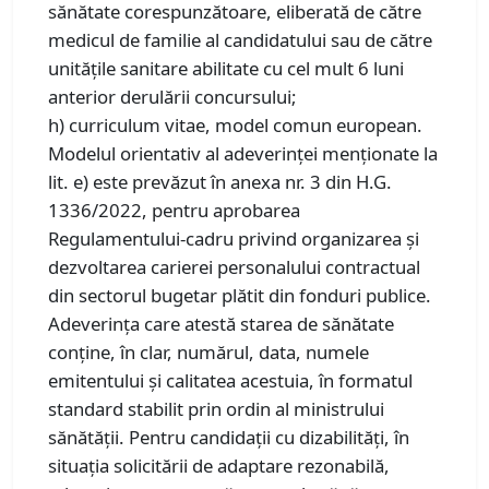
sănătate corespunzătoare, eliberată de către
medicul de familie al candidatului sau de către
unitățile sanitare abilitate cu cel mult 6 luni
anterior derulării concursului;
h) curriculum vitae, model comun european.
Modelul orientativ al adeverinţei menţionate la
lit. e) este prevăzut în anexa nr. 3 din H.G.
1336/2022, pentru aprobarea
Regulamentului-cadru privind organizarea şi
dezvoltarea carierei personalului contractual
din sectorul bugetar plătit din fonduri publice.
Adeverinţa care atestă starea de sănătate
conţine, în clar, numărul, data, numele
emitentului şi calitatea acestuia, în formatul
standard stabilit prin ordin al ministrului
sănătăţii. Pentru candidaţii cu dizabilităţi, în
situaţia solicitării de adaptare rezonabilă,