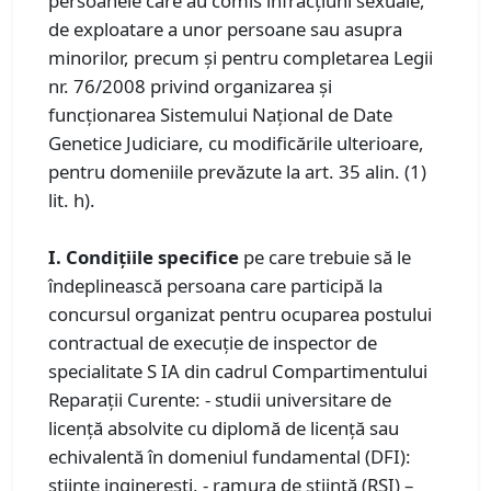
persoanele care au comis infracțiuni sexuale,
de exploatare a unor persoane sau asupra
minorilor, precum și pentru completarea Legii
nr. 76/2008 privind organizarea și
funcționarea Sistemului Național de Date
Genetice Judiciare, cu modificările ulterioare,
pentru domeniile prevăzute la art. 35 alin. (1)
lit. h).
I. Condiţiile specifice
pe care trebuie să le
îndeplinească persoana care participă la
concursul organizat pentru ocuparea postului
contractual de execuţie de inspector de
specialitate S IA din cadrul Compartimentului
Reparații Curente: - studii universitare de
licenţă absolvite cu diplomă de licenţă sau
echivalentă în domeniul fundamental (DFI):
ştiinţe inginereşti, - ramura de știință (RSI) –