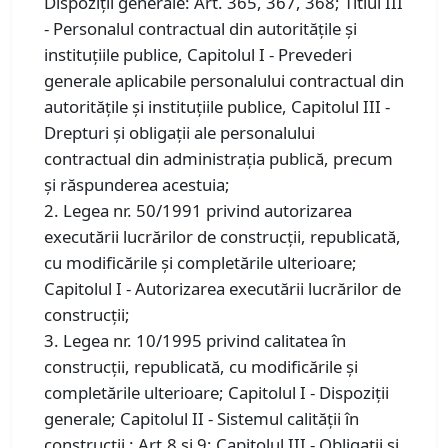
Dispoziţii generale: Art. 365, 367, 368; Titlul III
- Personalul contractual din autorităţile şi
instituţiile publice, Capitolul I - Prevederi
generale aplicabile personalului contractual din
autorităţile şi instituţiile publice, Capitolul III -
Drepturi şi obligaţii ale personalului
contractual din administraţia publică, precum
şi răspunderea acestuia;
2. Legea nr. 50/1991 privind autorizarea
executării lucrărilor de construcţii, republicată,
cu modificările şi completările ulterioare;
Capitolul I - Autorizarea executării lucrărilor de
construcţii;
3. Legea nr. 10/1995 privind calitatea în
construcții, republicată, cu modificările și
completările ulterioare; Capitolul I - Dispoziţii
generale; Capitolul II - Sistemul calităţii în
construcţii : Art.8 și 9; Capitolul III - Obligaţii şi