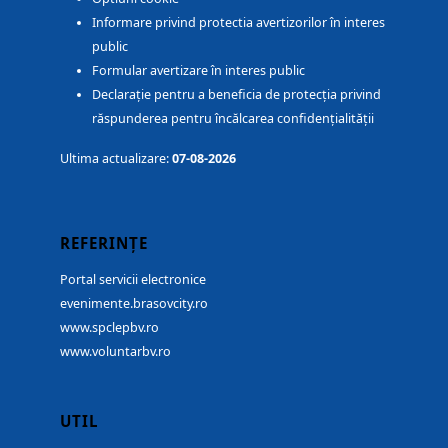
Informare privind protectia avertizorilor în interes
public
Formular avertizare în interes public
Declarație pentru a beneficia de protecția privind
răspunderea pentru încălcarea confidențialității
Ultima actualizare:
07-08-2026
REFERINȚE
Portal servicii electronice
evenimente.brasovcity.ro
www.spclepbv.ro
www.voluntarbv.ro
UTIL