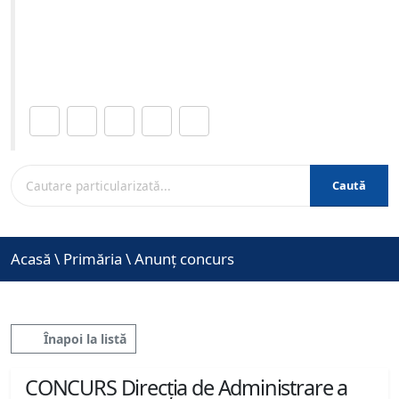
specialitate - organizat în data de 29-06-2026 ora 09:00
Site-ul oficial al Primariei Municipiului Brasov /
www.brasovcity.ro
Distribuie această pagină.
Caută
Acasă
\
Primăria
\
Anunț concurs
Înapoi la listă
CONCURS Direcția de Administrare a