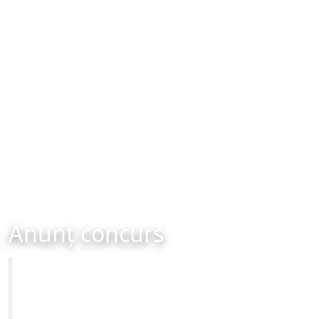
Anunț concurs
Primăria Municipiului Brașov
CONCURS Direcția de Administrare a Unităților de
Învățământ din Municipiul Brașov - Inspector de