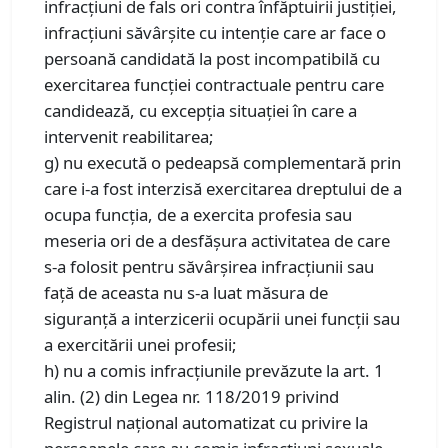
infracțiuni de fals ori contra înfăptuirii justiției,
infracțiuni săvârșite cu intenție care ar face o
persoană candidată la post incompatibilă cu
exercitarea funcției contractuale pentru care
candidează, cu excepția situației în care a
intervenit reabilitarea;
g) nu execută o pedeapsă complementară prin
care i-a fost interzisă exercitarea dreptului de a
ocupa funcția, de a exercita profesia sau
meseria ori de a desfășura activitatea de care
s-a folosit pentru săvârșirea infracțiunii sau
față de aceasta nu s-a luat măsura de
siguranță a interzicerii ocupării unei funcții sau
a exercitării unei profesii;
h) nu a comis infracțiunile prevăzute la art. 1
alin. (2) din Legea nr. 118/2019 privind
Registrul național automatizat cu privire la