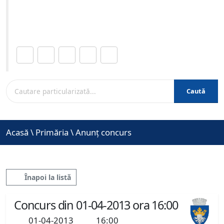
Site-ul oficial al Primariei Municipiului Brasov /
www.brasovcity.ro
Distribuie această pagină.
Caută
Acasă
\
Primăria
\
Anunț concurs
Înapoi la listă
Concurs din 01-04-2013 ora 16:00
01-04-2013
16:00