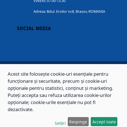
VINERI: 07:30-13.30
Adresa: Bdul. Eroilor nr.8, Brasov, ROMANIA
SOCIAL MEDIA
Acest site folosește cookie-uri esențiale pentru
Copyright © 2002 - 2026 - PRIMĂRIA MUNICIPIULUI BRAȘOV, toate drepturile
funcționare și securitate, precum și cookie-uri
opționale pentru statistici, conținut și marketing.
rezervate.
Puteți accepta sau refuza utilizarea cookie-urilor
Sitemap
Contact
opționale; cookie-urile esențiale nu pot fi
dezactivate.
Respinge
Accept toate
Setări