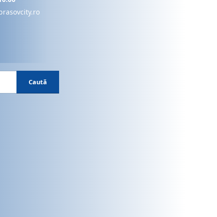
brasovcity.ro
Caută