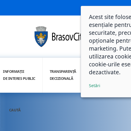
Acest site folos
esențiale pentru
securitate, prec
opționale pentru 
marketing. Pute
utilizarea cooki
cookie-urile ese
dezactivate.
INFORMAȚII
TRANSPARENȚĂ
INTEGRITATE
DE INTERES PUBLIC
DECIZIONALĂ
INSTITUȚIONALĂ
Setări
CAUTĂ