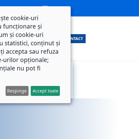
ește cookie-uri
 funcționare și
um și cookie-uri
CONTACT
statistici, conținut și
ți accepta sau refuza
e-urilor opționale;
nțiale nu pot fi
SERVICII
M.O.L.
PUBLICE
Respinge
Accept toate