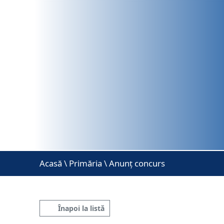
Acasă
\
Primăria \ Anunț concurs
Înapoi la listă