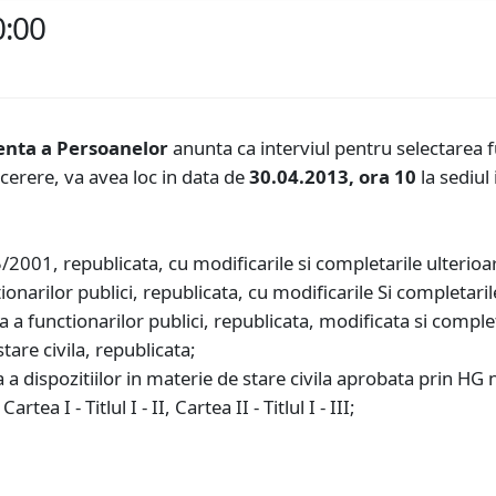
0:00
denta a Persoanelor
anunta ca interviul pentru selectarea f
 cerere, va avea loc in data de
30.04.2013, ora 10
la sediul 
/2001, republicata, cu modificarile si completarile ulterioar
onarilor publici, republicata, cu modificarile Si completarile
 a functionarilor publici, republicata, modificata si comple
tare civila, republicata;
a a dispozitiilor in materie de stare civila aprobata prin HG
a I - Titlul I - II, Cartea II - Titlul I - III;