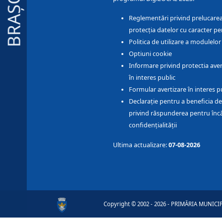
BRAȘOV
Reglementări privind prelucarea
protecția datelor cu caracter pe
Politica de utilizare a modulelo
Optiuni cookie
Informare privind protectia aver
în interes public
Formular avertizare în interes p
Declarație pentru a beneficia de
privind răspunderea pentru înc
confidențialității
Ultima actualizare:
07-08-2026
Copyright © 2002 - 2026 - PRIMĂRIA MUNICIPI