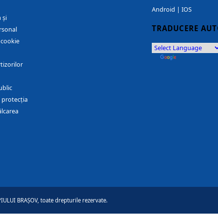
Android
|
IOS
 și
TRADUCERE AU
rsonal
r cookie
by
Translate
tizorilor
ublic
 protecția
ălcarea
ULUI BRAȘOV, toate drepturile rezervate.