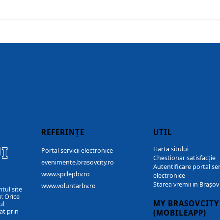
REFERINȚE
UTIL
I
Harta sitului
Portal servicii electronice
Chestionar satisfacție
evenimente.brasovcity.ro
Autentificare portal ser
www.spclepbv.ro
electronice
Starea vremii in Brașov
www.voluntarbv.ro
ntul site
. Orice
MY BRASOVCITY
ul
at prin
(MOBILEAPP)