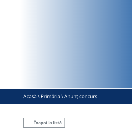
Acasă
\
Primăria \ Anunț concurs
Înapoi la listă