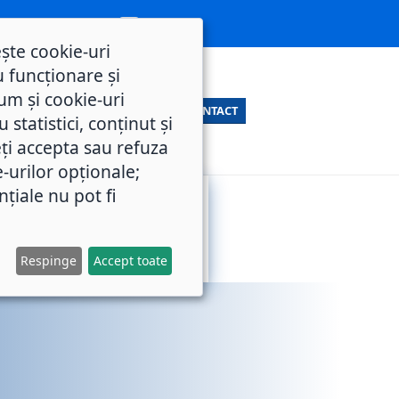
ește cookie-uri
 funcționare și
um și cookie-uri
CONTACT
statistici, conținut și
ți accepta sau refuza
e-urilor opționale;
nțiale nu pot fi
SERVICII
M.O.L.
PUBLICE
Respinge
Accept toate