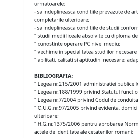
urmatoarele:
- sa indeplineasca conditiile prevazute de ar
completarile ulterioare;
- sa indeplineasca conditiile de studii confor
" studii medii liceale absolvite cu diploma d
" cunostinte operare PC nivel mediu;
" vechime in specialitatea studiilor necesare
" abilitati, calitati si aptitudini necesare: ad
BIBLIOGRAFIA:
" Legea nr.215/2001 administratiei publice loc
" Legea nr.188/1999 privind Statutul functiona
" Legea nr.7/2004 privind Codul de conduita a
" O.U.G.nr.97/2005 privind evidenta, domicili
ulterioare;
" H.G.nr.1375/2006 pentru aprobarea Normelor
actele de identitate ale cetatenilor romani;