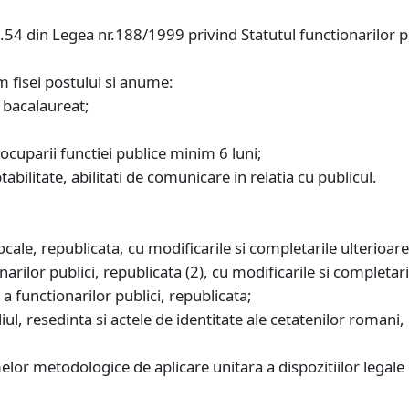
t.54 din Legea nr.188/1999 privind Statutul functionarilor pu
m fisei postului si anume:
e bacalaureat;
 ocuparii functiei publice minim 6 luni;
aptabilitate, abilitati de comunicare in relatia cu publicul.
ale, republicata, cu modificarile si completarile ulterioare,
rilor publici, republicata (2), cu modificarile si completari
 functionarilor publici, republicata;
ul, resedinta si actele de identitate ale cetatenilor romani,
 metodologice de aplicare unitara a dispozitiilor legale pr