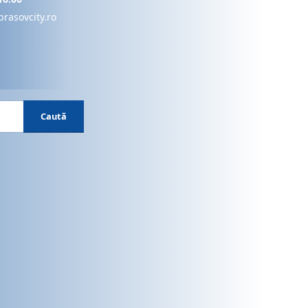
brasovcity.ro
Caută