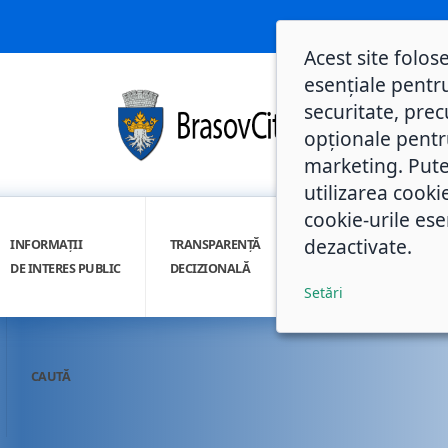
Acest site folos
esențiale pentru
securitate, prec
opționale pentru 
marketing. Pute
utilizarea cooki
cookie-urile ese
dezactivate.
INFORMAȚII
TRANSPARENȚĂ
INTEGRITATE
DE INTERES PUBLIC
DECIZIONALĂ
INSTITUȚIONALĂ
Setări
CAUTĂ