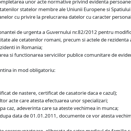
mpletarea unor acte normative privind evidenta persoanelor
etatenilor statelor membre ale Uniunii Europene si Spatiul
lor cu privire la prelucrarea datelor cu caracter personal s
onantei de urgenta a Guvernului nr.82/2012 pentru modifi
itate ale cetatenilor romani, precum si actele de rezidenta
zidenti in Romania;
rea si functionarea serviciilor publice comunitare de eviden
ontina in mod obligatoriu:
ificat de nastere, certificat de casatorie daca e cazul);
altor acte care atesta efectuarea unor specializari;
pa caz, adeverinta care sa ateste vechimea in munca;
a dupa data de 01.01.2011, documente ce vor atesta vechim
e corespunzatoare, eliberata de catre medicul de familie sau 