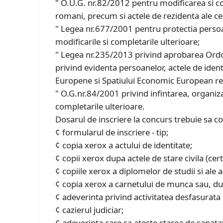
" O.U.G. nr.82/2012 pentru modificarea si co
romani, precum si actele de rezidenta ale c
" Legea nr.677/2001 pentru protectia persoane
modificarile si completarile ulterioare;
" Legea nr.235/2013 privind aprobarea Ord
privind evidenta persoanelor, actele de ident
Europene si Spatiului Economic European re
" O.G.nr.84/2001 privind infintarea, organiza
completarile ulterioare.
Dosarul de inscriere la concurs trebuie sa c
¢ formularul de inscriere - tip;
¢ copia xerox a actului de identitate;
¢ copii xerox dupa actele de stare civila (cert
¢ copiile xerox a diplomelor de studii si ale 
¢ copia xerox a carnetului de munca sau, du
¢ adeverinta privind activitatea desfasurat
¢ cazierul judiciar;
¢ adeverinta care sa ateste starea de sanatat