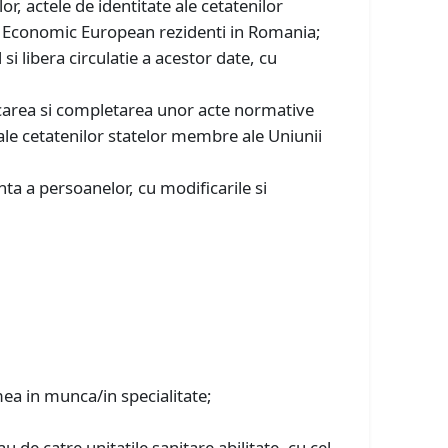
, actele de identitate ale cetatenilor
ui Economic European rezidenti in Romania;
i libera circulatie a acestor date, cu
carea si completarea unor acte normative
 ale cetatenilor statelor membre ale Uniunii
ta a persoanelor, cu modificarile si
ea in munca/in specialitate;
de catre unitatile sanitare abilitate, cu cel