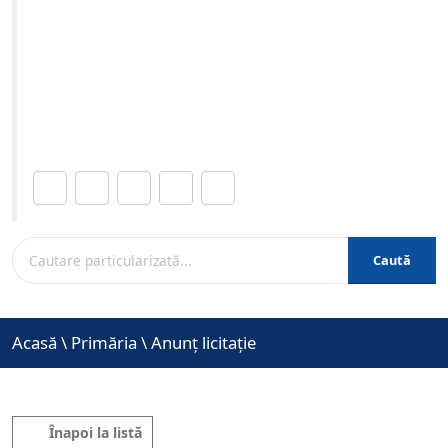
liceal), pentru școlile din Municipiul Brașov al căror
sediu urmează să fie reabilitat”, cu următoarea
modificare: - 03-01-2024 ora 12:00
Site-ul oficial al Primariei Municipiului Brasov /
www.brasovcity.ro
Distribuie această pagină.
Caută
Acasă
\
Primăria
\
Anunț licitație
Înapoi la listă