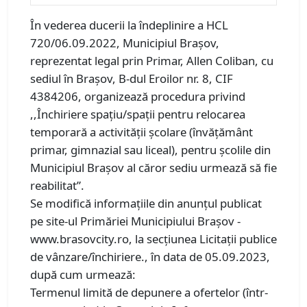
În vederea ducerii la îndeplinire a HCL
720/06.09.2022, Municipiul Braşov,
reprezentat legal prin Primar, Allen Coliban, cu
sediul în Braşov, B-dul Eroilor nr. 8, CIF
4384206, organizează procedura privind
,,Închiriere spațiu/spații pentru relocarea
temporară a activității școlare (învățământ
primar, gimnazial sau liceal), pentru școlile din
Municipiul Brașov al căror sediu urmează să fie
reabilitat”.
Se modifică informațiile din anunțul publicat
pe site-ul Primăriei Municipiului Brașov -
www.brasovcity.ro, la secțiunea Licitații publice
de vânzare/închiriere., în data de 05.09.2023,
după cum urmează:
Termenul limită de depunere a ofertelor (într-