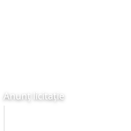
Anunț licitație
Primăria Municipiului Brașov
,,Închiriere spațiu/spații pentru relocarea temporară a
activității școlare (învățământ primar, gimnazial sau