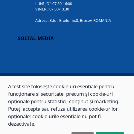
LUNI-JOI: 07:30-16:00
VINERI: 07:30-13.30
Adresa: Bdul. Eroilor nr.8, Brasov, ROMANIA
SOCIAL MEDIA
Acest site folosește cookie-uri esențiale pentru
Copyright © 2002 - 2026 - PRIMĂRIA MUNICIPIULUI BRAȘOV, toate drepturile
funcționare și securitate, precum și cookie-uri
opționale pentru statistici, conținut și marketing.
rezervate.
Puteți accepta sau refuza utilizarea cookie-urilor
Sitemap
Contact
opționale; cookie-urile esențiale nu pot fi
dezactivate.