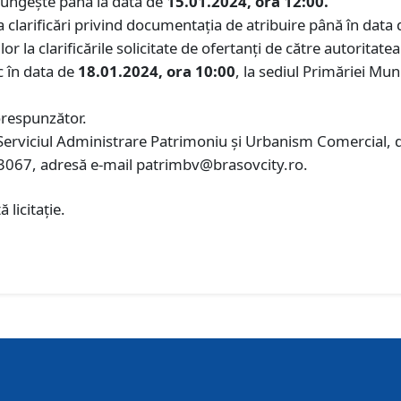
elungește până la data de
15.01.2024, ora 12:00.
a clarificări privind documentaţia de atribuire până în data
r la clarificările solicitate de ofertanți de către autoritate
c în data de
18.01.2024, ora 10:00
, la sediul Primăriei Mun
orespunzător.
 Serviciul Administrare Patrimoniu şi Urbanism Comercial, d
3067, adresă e-mail patrimbv@brasovcity.ro.
licitație.