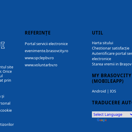
REFERINȚE
UTIL
I
Harta sitului
Portal servicii electronice
Chestionar satisfacție
evenimente.brasovcity.ro
Autentificare portal ser
www.spclepbv.ro
electronice
Starea vremii in Brașov
www.voluntarbv.ro
ntul site
. Orice
MY BRASOVCITY
ul
at prin
(MOBILEAPP)
Android
|
IOS
 și
TRADUCERE AU
rsonal
r cookie
by
Translate
tizorilor