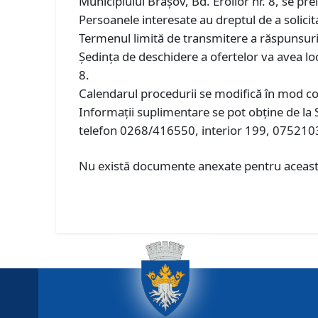
Municipiului Braşov, Bd. Eroilor nr. 8, se pr
Persoanele interesate au dreptul de a solicit
Termenul limită de transmitere a răspunsurilo
Ședința de deschidere a ofertelor va avea lo
8.
Calendarul procedurii se modifică în mod c
Informaţii suplimentare se pot obţine de la
telefon 0268/416550, interior 199, 075210
Nu există documente anexate pentru această 