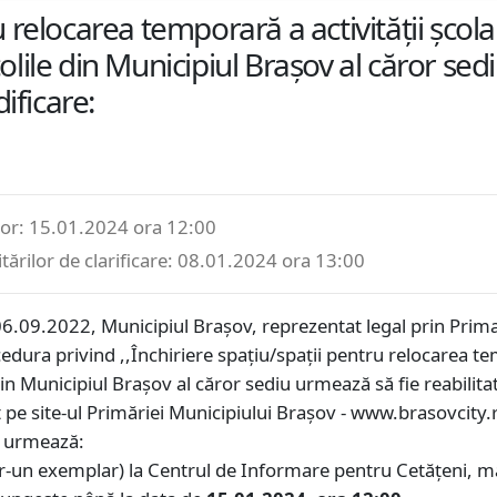
ru relocarea temporară a activității șco
colile din Municipiul Brașov al căror se
ificare:
lor: 15.01.2024 ora 12:00
ărilor de clarificare: 08.01.2024 ora 13:00
06.09.2022, Municipiul Braşov, reprezentat legal prin Primar
edura privind ,,Închiriere spațiu/spații pentru relocarea te
din Municipiul Brașov al căror sediu urmează să fie reabilitat
 pe site-ul Primăriei Municipiului Brașov - www.brasovcity.ro
m urmează:
r-un exemplar) la Centrul de Informare pentru Cetăţeni, ma