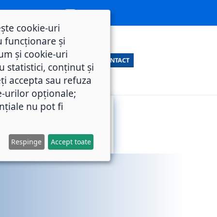
ește cookie-uri
 funcționare și
um și cookie-uri
CONTACT
statistici, conținut și
ți accepta sau refuza
e-urilor opționale;
nțiale nu pot fi
SERVICII
M.O.L.
PUBLICE
Respinge
Accept toate