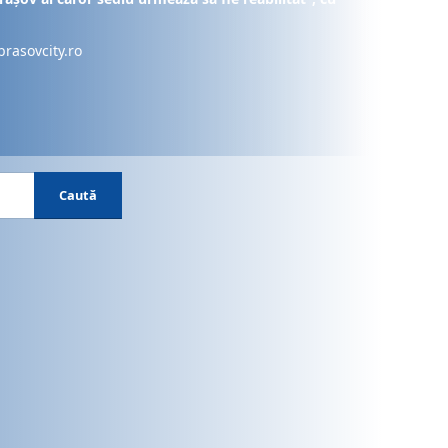
brasovcity.ro
Caută