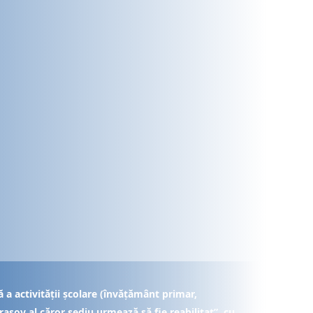
 a activității școlare (învățământ primar,
rașov al căror sediu urmează să fie reabilitat”, cu