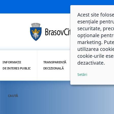
Acest site folos
esențiale pentru
securitate, prec
opționale pentru 
marketing. Pute
utilizarea cooki
cookie-urile ese
dezactivate.
INFORMAȚII
TRANSPARENȚĂ
INTEGRITATE
DE INTERES PUBLIC
DECIZIONALĂ
INSTITUȚIONALĂ
Setări
CAUTĂ