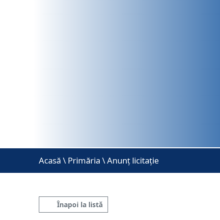
Acasă
\
Primăria \ Anunț licitație
Înapoi la listă