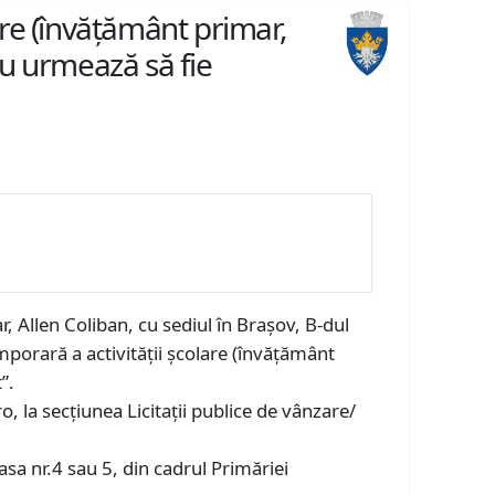
lare (învățământ primar,
diu urmează să fie
, Allen Coliban, cu sediul în Braşov, B-dul
mporară a activității școlare (învățământ
”.
, la secțiunea Licitații publice de vânzare/
sa nr.4 sau 5, din cadrul Primăriei