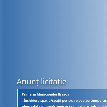
Anunț licitație
Primăria Municipiului Brașov
,,Închiriere spațiu/spații pentru relocarea temporară
gimnazial sau liceal), pentru școlile din Municipiul B