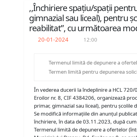
,,Închiriere spațiu/spații pent
gimnazial sau liceal), pentru ș
reabilitat”, cu următoarea mod
20-01-2024
12:00
Termenul limită de depunere a oferte
Termen limită pentru depunerea solicit
În vederea ducerii la îndeplinire a HCL 720/
Eroilor nr. 8, CIF 4384206, organizează proc
primar, gimnazial sau liceal), pentru școlile 
Se modifică informațiile din anunțul publicat
închiriere, în data de 03.11.2023, după cu
Termenul limită de depunere a ofertelor (înt