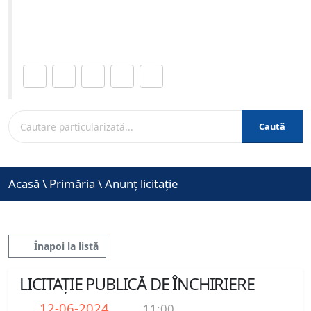
Site-ul oficial al Primariei Municipiului Brasov /
www.brasovcity.ro
Distribuie această pagină.
Caută
Acasă
\
Primăria
\
Anunț licitație
Înapoi la listă
LICITAȚIE PUBLICĂ DE ÎNCHIRIERE
12-06-2024
11:00