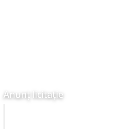
Anunț licitație
Primăria Municipiului Brașov
LICITAȚIE PUBLICĂ DE ÎNCHIRIERE - 12-06-2024 ora
11:00