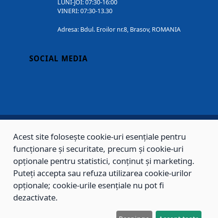
LUNI-JOI: 07:30-16:00
VINERI: 07:30-13.30
Adresa: Bdul. Eroilor nr.8, Brasov, ROMANIA
SOCIAL MEDIA
Acest site folosește cookie-uri esențiale pentru
Copyright © 2002 - 2026 - PRIMĂRIA MUNICIPIULUI BRAȘOV, toate drepturile
funcționare și securitate, precum și cookie-uri
opționale pentru statistici, conținut și marketing.
rezervate.
Puteți accepta sau refuza utilizarea cookie-urilor
Sitemap
Contact
opționale; cookie-urile esențiale nu pot fi
dezactivate.