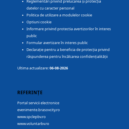
Reglementări privind prelucarea și protecția
datelor cu caracter personal
Politica de utilizare a modulelor cookie
Optiuni cookie
Informare privind protectia avertizorilor în interes
public
Formular avertizare în interes public
Declarație pentru a beneficia de protecția privind
răspunderea pentru încălcarea confidențialității
Ultima actualizare:
06-08-2026
REFERINȚE
Portal servicii electronice
evenimente.brasovcity.ro
www.spclepbv.ro
www.voluntarbv.ro