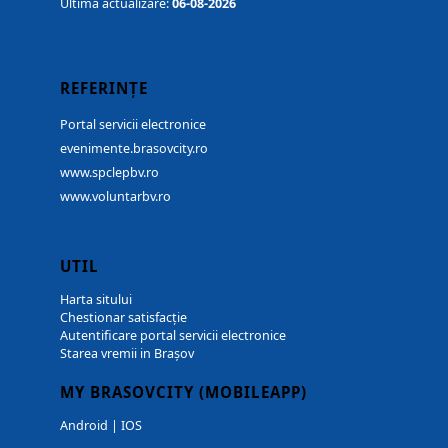
Ultima actualizare:
06-08-2026
REFERINȚE
Portal servicii electronice
evenimente.brasovcity.ro
www.spclepbv.ro
www.voluntarbv.ro
UTIL
Harta sitului
Chestionar satisfacție
Autentificare portal servicii electronice
Starea vremii in Brașov
MY BRASOVCITY (MOBILEAPP)
Android
|
IOS