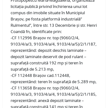
Protopopescu Maria-Magdalena, organizează
licitaţia publică privind închirierea unui lot
compus din imobile situate în Municipiul
Brașov, pe fosta platformă industrială”
Rulmentul”, între str. 13 Decembrie și str. Henri
Coandă fn, identificate prin:
-CF 112996 Brașov nr. top (9060/2/4,
9103/4/a/3, 9103/4/a/4, 9103/4/a/5)/2/1/187,
reprezentând: depozit deschis laminate –
depozit laminate deservit de pod rulant –
suprafață construită 192 mp și teren în
suprafață de 5.213 mp,
-CF 112448 Brașov cad.112448,
reprezentând: teren în suprafață de 5.289 mp,
-CF 113658 Brașov nr. top (9060/2/4,
9103/4/a/3, 9103/4/a/4, 9103/4/a/5)/2/1/185,
reprezentând: anexă depozit laminate –
suprafață construită 141 mp și teren în