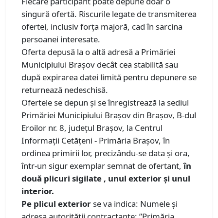
Fiecare participant poate depune doar o
singură ofertă. Riscurile legate de transmiterea
ofertei, inclusiv forța majoră, cad în sarcina
persoanei interesate.
Oferta depusă la o altă adresă a Primăriei
Municipiului Brașov decât cea stabilită sau
după expirarea datei limită pentru depunere se
returnează nedeschisă.
Ofertele se depun și se înregistrează la sediul
Primăriei Municipiului Brașov din Brașov, B-dul
Eroilor nr. 8, județul Brașov, la Centrul
Informații Cetățeni - Primăria Brașov, în
ordinea primirii lor, precizându-se data şi ora,
într-un sigur exemplar semnat de ofertant,
în
două plicuri sigilate , unul exterior și unul
interior.
Pe plicul exterior
se va indica: Numele și
adresa autorității contractante: ”Primăria