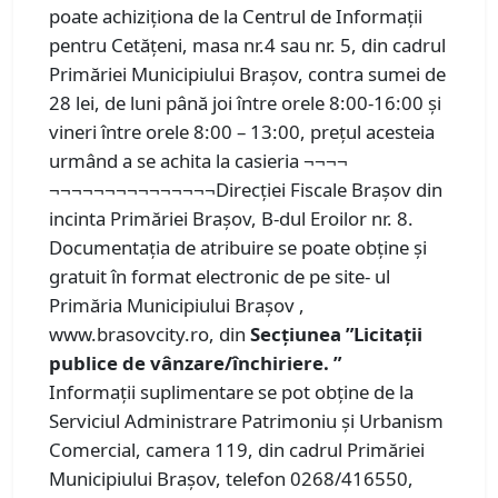
poate achiziţiona de la Centrul de Informaţii
pentru Cetăţeni, masa nr.4 sau nr. 5, din cadrul
Primăriei Municipiului Braşov, contra sumei de
28 lei, de luni până joi între orele 8:00-16:00 şi
vineri între orele 8:00 – 13:00, prețul acesteia
urmând a se achita la casieria ¬¬¬¬
¬¬¬¬¬¬¬¬¬¬¬¬¬¬¬Direcției Fiscale Brașov din
incinta Primăriei Brașov, B-dul Eroilor nr. 8.
Documentația de atribuire se poate obține și
gratuit în format electronic de pe site- ul
Primăria Municipiului Brașov ,
www.brasovcity.ro, din
Secțiunea ”Licitații
publice de vânzare/închiriere. ”
Informaţii suplimentare se pot obţine de la
Serviciul Administrare Patrimoniu şi Urbanism
Comercial, camera 119, din cadrul Primăriei
Municipiului Braşov, telefon 0268/416550,