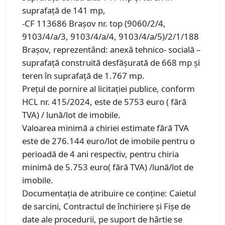
suprafață de 141 mp,
-CF 113686 Brașov nr. top (9060/2/4,
9103/4/a/3, 9103/4/a/4, 9103/4/a/5)/2/1/188
Brașov, reprezentând: anexă tehnico- socială –
suprafață construită desfășurată de 668 mp și
teren în suprafață de 1.767 mp.
Preţul de pornire al licitaţiei publice, conform
HCL nr. 415/2024, este de 5753 euro ( fără
TVA) / lună/lot de imobile.
Valoarea minimă a chiriei estimate fără TVA
este de 276.144 euro/lot de imobile pentru o
perioadă de 4 ani respectiv, pentru chiria
minimă de 5.753 euro( fără TVA) /lună/lot de
imobile.
Documentaţia de atribuire ce conține: Caietul
de sarcini, Contractul de închiriere și Fișe de
date ale procedurii, pe suport de hârtie se