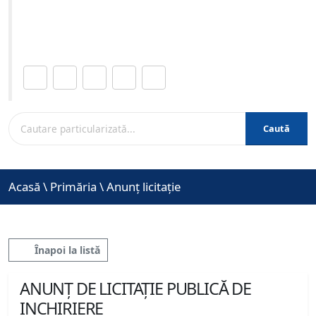
Site-ul oficial al Primariei Municipiului Brasov /
www.brasovcity.ro
Distribuie această pagină.
Caută
Acasă
\
Primăria
\
Anunț licitație
Înapoi la listă
ANUNȚ DE LICITAȚIE PUBLICĂ DE
INCHIRIERE