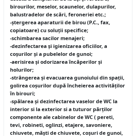
birourilor, meselor, scaunelor, dulapurilor,
balustradelor de scări, feroneriei etc.;
-ştergerea aparaturii de birou (P.C., fax,
copiatoare) cu soluţii specifice;
-schimbarea sacilor menajeri;
-dezinfectarea şi igienizarea oficiilor, a
coşurilor şi a pubelelor de gunoi;
-aerisirea şi odorizarea încăperilor şi
holurilor;
-strângerea şi evacuarea gunoiului din spaţii,
golirea coşurilor după încheierea activităților
în birouri;
-spălarea şi dezinfectarea vaselor de WC la
interior si la exterior si a tuturor părţilor
componente ale cabinelor de WC ( pereti,
tevi, robineti, oglinzi, etajere, savoniere,
chiuvete, măşti de chiuvete, coşuri de gunoi,