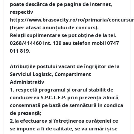
poate descărca de pe pagina de internet,
respectiv
https://www.brasovcity.ro/ro/primaria/concursur
(fișier atașat anunțului de concurs).
Relaţii suplimentare se pot obţine de la tel.
0268/414460 int. 139 sau telefon mobil 0747
011 819.
Atribuțiile postului vacant de îngrijitor de la
Serviciul Logistic, Compartiment
Administrativ
1. respectă programul şi orarul stabilit de
conducerea S.P.C.L.E.P. prin prezenţa zilnică,
consemnată pe bază de semnătură în condica
de prezenţă;
2.la efectuarea şi întreţinerea curăţeniei ce
se impune a fi de calitate, se va urmări şi se