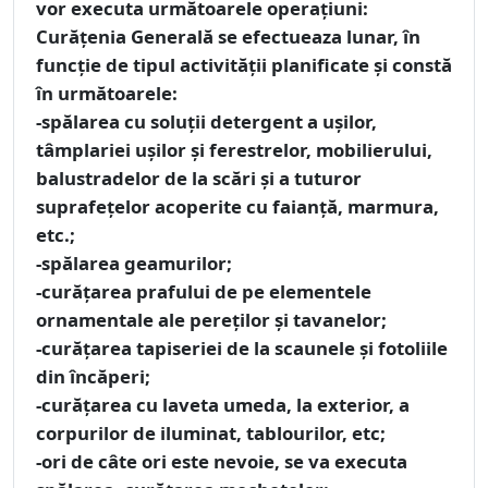
vor executa următoarele operaţiuni:
Curăţenia Generală
se efectueaza lunar, în
funcţie de tipul activităţii planificate şi constă
în următoarele:
-spălarea cu soluţii detergent a uşilor,
tâmplariei uşilor şi ferestrelor, mobilierului,
balustradelor de la scări şi a tuturor
suprafeţelor acoperite cu faianţă, marmura,
etc.;
-spălarea geamurilor;
-curăţarea prafului de pe elementele
ornamentale ale pereţilor şi tavanelor;
-curăţarea tapiseriei de la scaunele şi fotoliile
din încăperi;
-curăţarea cu laveta umeda, la exterior, a
corpurilor de iluminat, tablourilor, etc;
-ori de câte ori este nevoie, se va executa