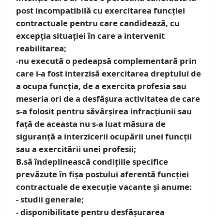
post incompatibilă cu exercitarea funcţiei
contractuale pentru care candidează, cu
excepţia situaţiei în care a intervenit
reabilitarea;
-nu execută o pedeapsă complementară prin
care i-a fost interzisă exercitarea dreptului de
a ocupa funcţia, de a exercita profesia sau
meseria ori de a desfăşura activitatea de care
s-a folosit pentru săvârşirea infracţiunii sau
faţă de aceasta nu s-a luat măsura de
siguranţă a interzicerii ocupării unei funcţii
sau a exercitării unei profesii;
B.să îndeplinească condiţiile specifice
prevăzute în fişa postului aferentă funcţiei
contractuale de execuţie vacante şi anume:
- studii generale;
- disponibilitate pentru desfăşurarea