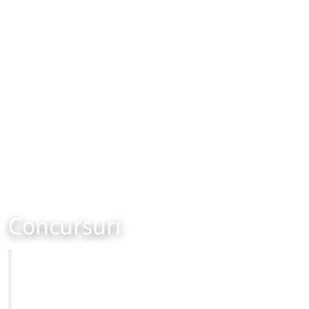
Concursuri
Primăria Municipiului Brașov
Site-ul oficial al Primariei Municipiului Brasov /
www.brasovcity.ro