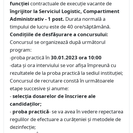
funcţiei
contractuale de execuţie vacante de
îngrijitor la Serviciul Logistic, Compartiment
Administrativ - 1 post.
Durata normală a
timpului de lucru este de 40 ore/săptămână.
Condiţiile de desfăşurare a concursului:
Concursul se organizează după următorul
program:
-proba practică în
30.01.2023 ora 10:00
-data şi ora interviului se vor afişa împreună cu
rezultatele de la proba practică la sediul instituţiei;
Concursul de recrutare constă în următoarele
etape succesive şi anume:
-
selecţia dosarelor de înscriere ale
candidaţilor;
-
proba practică
- se va avea în vedere repectarea
regulilor de efectuare a curățeniei și metodele de
dezinfecție;