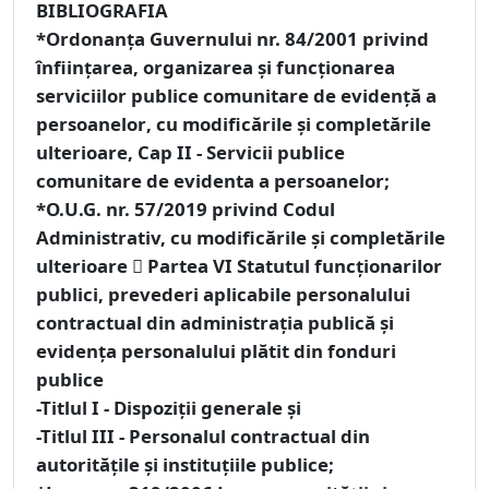
BIBLIOGRAFIA
*
Ordonanţa Guvernului nr. 84/2001 privind
înfiinţarea, organizarea şi funcţionarea
serviciilor publice comunitare de evidenţă a
persoanelor
, cu modificările şi completările
ulterioare,
Cap II - Servicii publice
comunitare de evidenta a persoanelor;
*
O.U.G. nr. 57/2019 privind Codul
Administrativ,
cu modificările și completările
ulterioare 
Partea VI
Statutul funcţionarilor
publici, prevederi aplicabile personalului
contractual din administraţia publică şi
evidenţa personalului plătit din fonduri
publice
-Titlul I - Dispoziţii generale și
-Titlul III - Personalul contractual din
autorităţile şi instituţiile publice;