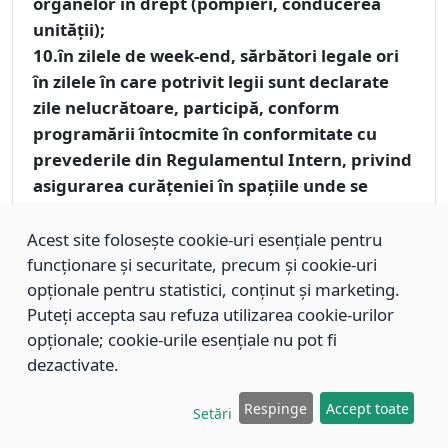
organelor în drept (pompieri, conducerea
unităţii);
10.în zilele de week-end, sărbători legale ori
în zilele în care potrivit legii sunt declarate
zile nelucrătoare, participă, conform
programării întocmite în conformitate cu
prevederile din Regulamentul Intern, privind
asigurarea curăţeniei în spaţiile unde se
desfăşoară oficierea căsătoriilor şi în celelalte
spații aferente;
Acest site folosește cookie-uri esențiale pentru
11.nerespectarea atribuţiilor de serviciu va
funcționare și securitate, precum și cookie-uri
opționale pentru statistici, conținut și marketing.
atrage după sine sancţionarea conform legii;
Puteți accepta sau refuza utilizarea cookie-urilor
12.participă la şedinţele de instruire pe linie
opționale; cookie-urile esențiale nu pot fi
de P.S.I.;
dezactivate.
13.respectă prevederile Regulamentului
Intern, Regulamentului de Organizare şi
Respinge
Accept toate
Setări
Funcţionare al S.P.C.L.E.P.;
14.respectă programul de lucru;