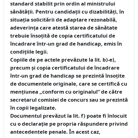
standard stabilit prin ordin al ministrului
sănătăţii. Pentru candidaţii cu dizabilităţi, în
situaţia solicitării de adaptare rezonabilă,
adeverinţa care atestă starea de sănătate
trebuie însoţită de copia certificatului de
încadrare într-un grad de handicap, emis în
condiţiile legii.
Copiile de pe actele prevăzute la lit. b)-e),
precum şi copia certificatului de încadrare
într-un grad de handicap se prezintă însoţite
de documentele originale, care se certifică cu
menţiunea „conform cu originalul“ de către
secretarul comisiei de concurs sau se prezintă
în copii legalizate.
Documentul prevăzut la lit. f) poate fi înlocuit
cu o declaraţie pe propria răspundere privind
antecedentele penale. În acest caz,