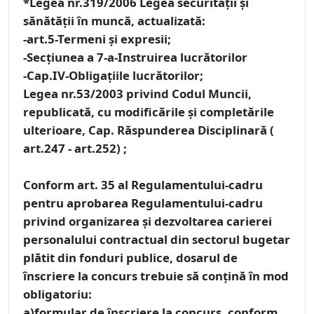
*
Legea nr.319/2006 Legea securităţii şi
sănătăţii în muncă, actualizată:
-art.5-Termeni şi expresii;
-Secţiunea a 7-a-Instruirea lucrătorilor
-Cap.IV-Obligaţiile lucrătorilor;
Legea nr.53/2003 privind Codul Muncii,
republicată, cu modificările și completările
ulterioare, Cap. Răspunderea Disciplinară (
art.247 - art.252) ;
Conform art. 35 al Regulamentului-cadru
pentru aprobarea Regulamentului-cadru
privind organizarea și dezvoltarea carierei
personalului contractual din sectorul bugetar
plătit din fonduri publice,
dosarul de
înscriere la concurs trebuie să conţină în mod
obligatoriu:
a)formular de înscriere la concurs, conform