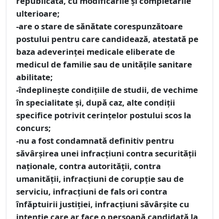
republicată, cu modificările şi completările
ulterioare;
-are o stare de sănătate corespunzătoare
postului pentru care candidează, atestată pe
baza adeverinţei medicale eliberate de
medicul de familie sau de unităţile sanitare
abilitate;
-îndeplineşte condiţiile de studii, de vechime
în specialitate şi, după caz, alte condiţii
specifice potrivit cerinţelor postului scos la
concurs;
-nu a fost condamnată definitiv pentru
săvârşirea unei infracţiuni contra securităţii
naţionale, contra autorităţii, contra
umanităţii, infracţiuni de corupţie sau de
serviciu, infracţiuni de fals ori contra
înfăptuirii justiţiei, infracţiuni săvârşite cu
intenţie care ar face o persoană candidată la