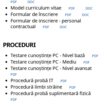
PDF
DOC
Model curriculum vitae
PDF
DOC
Formular de înscriere
PDF
DOC
Formular de inscriere - personal
contractual
PDF
DOC
PROCEDURI
Testare cunoștințe PC - Nivel bază
PDF
Testare cunoștințe PC - Mediu
PDF
Testare cunoștințe PC - Nivel avansat
PDF
Procedură probă IT
PDF
Procedură limbi străine
PDF
Procedură probă suplimentară fizică
PDF