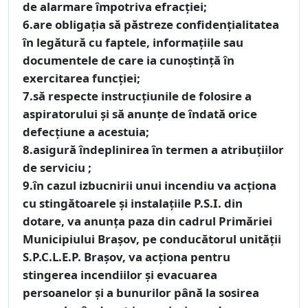
de alarmare împotriva efracţiei;
6.are obligaţia să păstreze confidenţialitatea
în legătură cu faptele, informaţiile sau
documentele de care ia cunoştinţă în
exercitarea funcţiei;
7.să respecte instrucţiunile de folosire a
aspiratorului şi să anunţe de îndată orice
defecţiune a acestuia;
8.asigură îndeplinirea în termen a atribuţiilor
de serviciu ;
9.în cazul izbucnirii unui incendiu va acţiona
cu stingătoarele şi instalaţiile P.S.I. din
dotare, va anunţa paza din cadrul Primăriei
Municipiului Braşov, pe conducătorul unităţii
S.P.C.L.E.P. Braşov, va acţiona pentru
stingerea incendiilor şi evacuarea
persoanelor şi a bunurilor până la sosirea