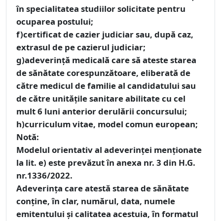
în specialitatea studiilor solicitate pentru
ocuparea postului;
f)certificat de cazier judiciar sau, după caz,
extrasul de pe cazierul judiciar;
g)adeverinţă medicală care să ateste starea
de sănătate corespunzătoare, eliberată de
către medicul de familie al candidatului sau
de către unităţile sanitare abilitate cu cel
mult 6 luni anterior derulării concursului;
h)curriculum vitae, model comun european;
Notă:
Modelul orientativ al adeverinţei menţionate
la lit. e) este prevăzut în anexa nr. 3 din H.G.
nr.1336/2022.
Adeverinţa care atestă starea de sănătate
conţine, în clar, numărul, data, numele
emitentului şi calitatea acestuia, în formatul