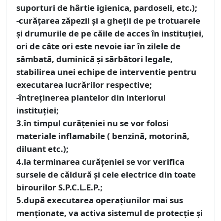
suporturi de hârtie igienica, pardoseli, etc.);
-curăţarea zăpezii şi a gheţii de pe trotuarele
şi drumurile de pe căile de acces în instituţiei,
ori de câte ori este nevoie iar în zilele de
sâmbată, duminică şi sărbători legale,
stabilirea unei echipe de interventie pentru
executarea lucrărilor respective;
-întreţinerea plantelor din interiorul
instituției;
3.în timpul curăţeniei nu se vor folosi
materiale inflamabile ( benzină, motorină,
diluant etc.);
4.la terminarea curăţeniei se vor verifica
sursele de căldură şi cele electrice din toate
birourilor S.P.C.L.E.P.;
5.după executarea operaţiunilor mai sus
menţionate, va activa sistemul de protecţie şi