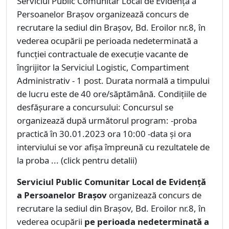
Serviciul Public Comunitar Local de Evidenţă a
Persoanelor Braşov organizează concurs de
recrutare la sediul din Braşov, Bd. Eroilor nr.8, în
vederea ocupării pe perioada nedeterminată a
funcţiei contractuale de execuţie vacante de
îngrijitor la Serviciul Logistic, Compartiment
Administrativ - 1 post. Durata normală a timpului
de lucru este de 40 ore/săptămână. Condiţiile de
desfăşurare a concursului: Concursul se
organizează după următorul program: -proba
practică în 30.01.2023 ora 10:00 -data şi ora
interviului se vor afişa împreună cu rezultatele de
la proba ... (click pentru detalii)
Serviciul Public Comunitar Local de Evidenţă
a Persoanelor Braşov
organizează concurs de
recrutare la sediul din Braşov, Bd. Eroilor nr.8, în
vederea ocupării
pe perioada nedeterminată a