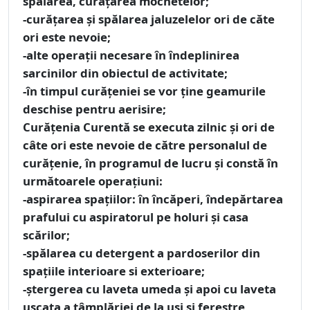
spălarea, curăţarea mochetelor;
-curăţarea şi spălarea jaluzelelor ori de căte
ori este nevoie;
-alte operaţii necesare în îndeplinirea
sarcinilor din obiectul de activitate;
-în timpul curăţeniei se vor ţine geamurile
deschise pentru aerisire;
Curăţenia Curentă
se executa zilnic şi ori de
câte ori este nevoie de către personalul de
curăţenie, în programul de lucru şi constă în
următoarele operaţiuni:
-aspirarea spaţiilor: în încăperi, îndepărtarea
prafului cu aspiratorul pe holuri şi casa
scărilor;
-spălarea cu detergent a pardoserilor din
spaţiile interioare si exterioare;
-ştergerea cu laveta umeda şi apoi cu laveta
uscata a tâmplăriei de la uşi şi ferestre,