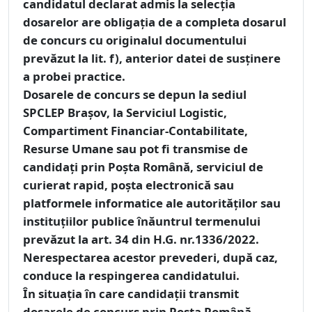
candidatul declarat admis la selecţia
dosarelor are obligaţia de a completa dosarul
de concurs cu originalul documentului
prevăzut la lit. f), anterior datei de susţinere
a probei practice.
Dosarele de concurs se depun la sediul
SPCLEP Brașov, la Serviciul Logistic,
Compartiment Financiar-Contabilitate,
Resurse Umane sau pot fi transmise de
candidaţi prin Poşta Română, serviciul de
curierat rapid, poşta electronică sau
platformele informatice ale autorităţilor sau
instituţiilor publice înăuntrul termenului
prevăzut la art. 34 din H.G. nr.1336/2022.
Nerespectarea acestor prevederi, după caz,
conduce la respingerea candidatului.
În situaţia în care candidaţii transmit
dosarele de concurs prin Poşta Română,