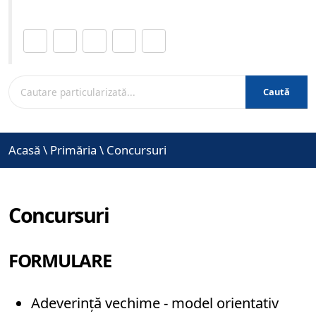
Distribuie această pagină.
Caută
Acasă
\
Primăria
\
Concursuri
Concursuri
FORMULARE
Adeverință vechime - model orientativ