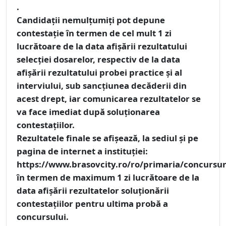
.
Candidații nemulțumiți pot depune
contestație
în termen de cel mult 1 zi
lucrătoare de la data afișării rezultatului
selecției dosarelor, respectiv de la data
afișării rezultatului probei practice și al
interviului, sub sancțiunea decăderii din
acest drept, iar comunicarea rezultatelor se
va face imediat după soluționarea
contestațiilor.
Rezultatele finale
se afișează, la sediul și pe
pagina de internet a instituției:
https://www.brasovcity.ro/ro/primaria/concursur
în termen de maximum 1 zi lucrătoare de la
data afișării rezultatelor soluționării
contestațiilor pentru ultima probă a
concursului.