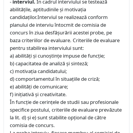
-
interviul.
În cadrul interviului se testează
abilităţile, aptitudinile şi motivaţia
candidaţilor.Interviul se realizează conform
planului de interviu întocmit de comisia de
concurs în ziua desfăşurării acestei probe, pe
baza criteriilor de evaluare. Criteriile de evaluare
pentru stabilirea interviului sunt:
a) abilităţi şi cunoştinţe impuse de funcţie;
b) capacitatea de analiză şi sinteză;
c) motivaţia candidatului;
d) comportamentul în situaţiile de criză;
e) abilităţi de comunicare;
f) iniţiativă şi creativitate.
În funcţie de cerinţele de studii sau profesionale
specifice postului, criteriile de evaluare prevăzute
la lit. d) şi e) sunt stabilite opţional de către
comisia de concurs.
La proba interviu, fiecare membru al comisiei de