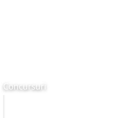
Concursuri
Primăria Municipiului Brașov
Site-ul oficial al Primariei Municipiului Brasov /
www.brasovcity.ro