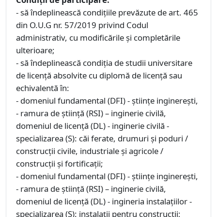
- să îndeplinească condiţiile prevăzute de art. 465
din O.U.G nr. 57/2019 privind Codul
administrativ, cu modificările şi completările
ulterioare;
- să îndeplinească condiţia de studii universitare
de licenţă absolvite cu diplomă de licenţă sau
echivalentă în:
- domeniul fundamental (DFI) - ştiinţe inginereşti,
- ramura de știință (RSI) – inginerie civilă,
domeniul de licenţă (DL) - inginerie civilă -
specializarea (S): căi ferate, drumuri și poduri /
construcții civile, industriale și agricole /
construcții și fortificații;
- domeniul fundamental (DFI) - ştiinţe inginereşti,
- ramura de știință (RSI) – inginerie civilă,
domeniul de licenţă (DL) - ingineria instalațiilor -
specializarea (S): instalații pentru construcții;