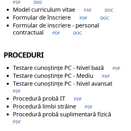
PDF
DOC
Model curriculum vitae
PDF
DOC
Formular de înscriere
PDF
DOC
Formular de inscriere - personal
contractual
PDF
DOC
PROCEDURI
Testare cunoștințe PC - Nivel bază
PDF
Testare cunoștințe PC - Mediu
PDF
Testare cunoștințe PC - Nivel avansat
PDF
Procedură probă IT
PDF
Procedură limbi străine
PDF
Procedură probă suplimentară fizică
PDF