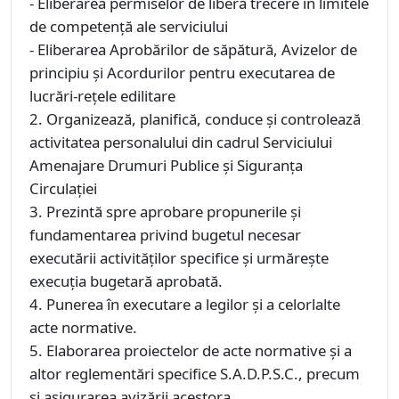
- Eliberarea permiselor de liberă trecere în limitele
de competență ale serviciului
- Eliberarea Aprobărilor de săpătură, Avizelor de
principiu și Acordurilor pentru executarea de
lucrări-rețele edilitare
2. Organizează, planifică, conduce și controlează
activitatea personalului din cadrul Serviciului
Amenajare Drumuri Publice și Siguranța
Circulației
3. Prezintă spre aprobare propunerile şi
fundamentarea privind bugetul necesar
executării activităţilor specifice şi urmăreşte
execuţia bugetară aprobată.
4. Punerea în executare a legilor şi a celorlalte
acte normative.
5. Elaborarea proiectelor de acte normative şi a
altor reglementări specifice S.A.D.P.S.C., precum
şi asigurarea avizării acestora.