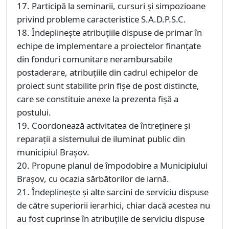
17. Participă la seminarii, cursuri şi simpozioane
privind probleme caracteristice S.A.D.P.S.C.
18. Îndeplineşte atribuţiile dispuse de primar în
echipe de implementare a proiectelor finanţate
din fonduri comunitare nerambursabile
postaderare, atribuţiile din cadrul echipelor de
proiect sunt stabilite prin fişe de post distincte,
care se constituie anexe la prezenta fişă a
postului.
19. Coordonează activitatea de întreţinere şi
reparaţii a sistemului de iluminat public din
municipiul Braşov.
20. Propune planul de împodobire a Municipiului
Braşov, cu ocazia sărbătorilor de iarnă.
21. Îndeplineşte şi alte sarcini de serviciu dispuse
de către superiorii ierarhici, chiar dacă acestea nu
au fost cuprinse în atribuţiile de serviciu dispuse