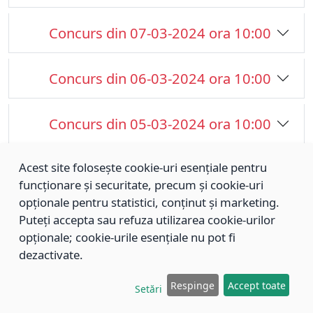
Concurs din 07-03-2024 ora 10:00
Concurs din 06-03-2024 ora 10:00
Concurs din 05-03-2024 ora 10:00
Acest site folosește cookie-uri esențiale pentru
Concurs din 04-03-2024 ora 10:00
funcționare și securitate, precum și cookie-uri
opționale pentru statistici, conținut și marketing.
Concurs din 08-02-2024 ora 10:00
Puteți accepta sau refuza utilizarea cookie-urilor
opționale; cookie-urile esențiale nu pot fi
dezactivate.
Concurs din 11-01-2024 ora 10:00
Respinge
Accept toate
Setări
Concurs din 21-12-2023 ora 13:00