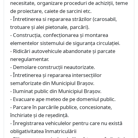
necesitate, organizare proceduri de achiziții, teme
de proiectare, caiete de sarcini etc.
- Întretinerea si repararea străzilor (carosabil,
trotuare și alei pietonale, parcări).
- Construcția, confecționarea și montarea
elementelor sistemului de siguranța circulației.
- Ridicări autovehicule abandonate şi parcate
neregulamentar.
- Demolare construcţii neautorizate.
- Întretinerea și repararea intersecțiilor
semaforizate din Municipiul Brașov.
- Iluminat public din Municipiul Braşov.
- Evacuare ape meteo de pe domeniul public.
- Parcare în parcările publice, concesionate,
închiriate şi de reşedinţă.
- Înregistrarea vehiculelor pentru care nu există
obligativitatea înmatriculării