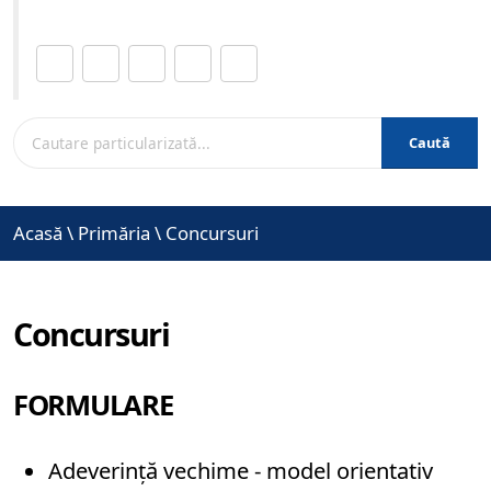
Distribuie această pagină.
Caută
Acasă
\
Primăria
\
Concursuri
Concursuri
FORMULARE
Adeverință vechime - model orientativ