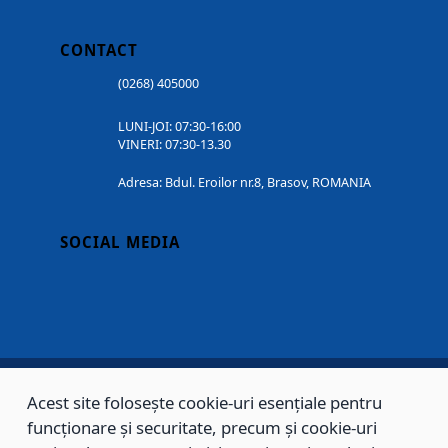
CONTACT
(0268) 405000
LUNI-JOI: 07:30-16:00
VINERI: 07:30-13.30
Adresa: Bdul. Eroilor nr.8, Brasov, ROMANIA
SOCIAL MEDIA
Acest site folosește cookie-uri esențiale pentru
Copyright © 2002 - 2026 - PRIMĂRIA MUNICIPIULUI BRAȘOV, toate drepturile
funcționare și securitate, precum și cookie-uri