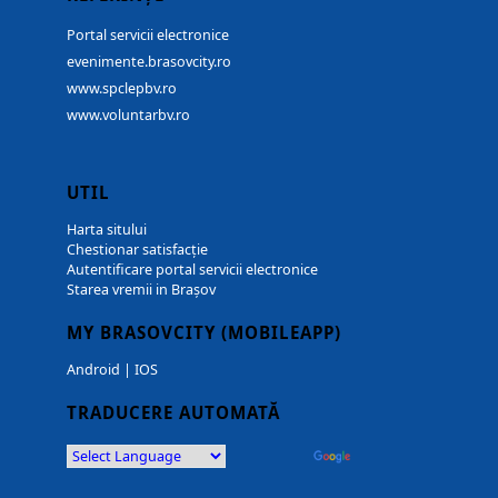
Portal servicii electronice
evenimente.brasovcity.ro
www.spclepbv.ro
www.voluntarbv.ro
UTIL
Harta sitului
Chestionar satisfacție
Autentificare portal servicii electronice
Starea vremii in Brașov
MY BRASOVCITY (MOBILEAPP)
Android
|
IOS
TRADUCERE AUTOMATĂ
Powered by
Translate