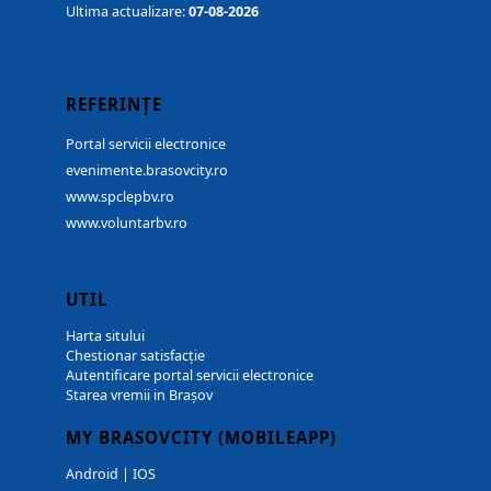
Ultima actualizare:
07-08-2026
REFERINȚE
Portal servicii electronice
evenimente.brasovcity.ro
www.spclepbv.ro
www.voluntarbv.ro
UTIL
Harta sitului
Chestionar satisfacție
Autentificare portal servicii electronice
Starea vremii in Brașov
MY BRASOVCITY (MOBILEAPP)
Android
|
IOS