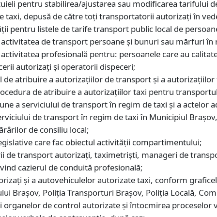
eli pentru stabilirea/ajustarea sau modificarea tarifului de
taxi, depusă de către toţi transportatorii autorizaţi în veder
ăţii pentru listele de tarife transport public local de persoan
 activitatea de transport persoane şi bunuri sau mărfuri în 
nd activitatea profesională pentru: persoanele care au cali
erii autorizaţi şi operatorii dispeceri;
 de atribuire a autorizaţiilor de transport şi a autorizaţiilo
ocedura de atribuire a autorizaţiilor taxi pentru transportu
une a serviciului de transport în regim de taxi şi a actelor ad
rviciului de transport în regim de taxi în Municipiul Brașov
ărârilor de consiliu local;
egislative care fac obiectul activităţii compartimentului;
 de transport autorizaţi, taximetrişti, manageri de transpo
ivind cazierul de conduită profesională;
rizaţi şi a autovehiculelor autorizate taxi, conform graficelo
lui Braşov, Poliţia Transporturi Braşov, Poliţia Locală, Com
i organelor de control autorizate şi întocmirea proceselor 