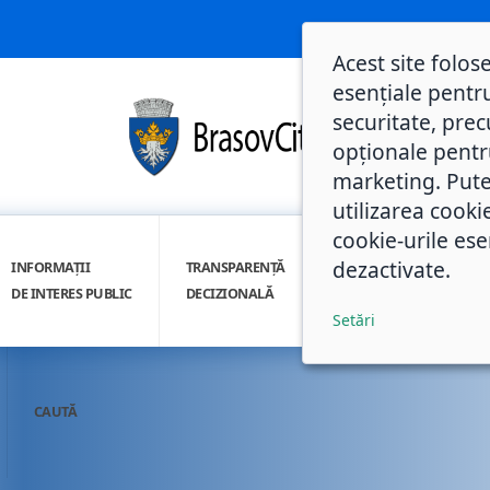
Acest site folos
esențiale pentru
securitate, prec
opționale pentru 
marketing. Pute
utilizarea cooki
cookie-urile ese
dezactivate.
INFORMAȚII
TRANSPARENȚĂ
INTEGRITATE
DE INTERES PUBLIC
DECIZIONALĂ
INSTITUȚIONALĂ
Setări
CAUTĂ