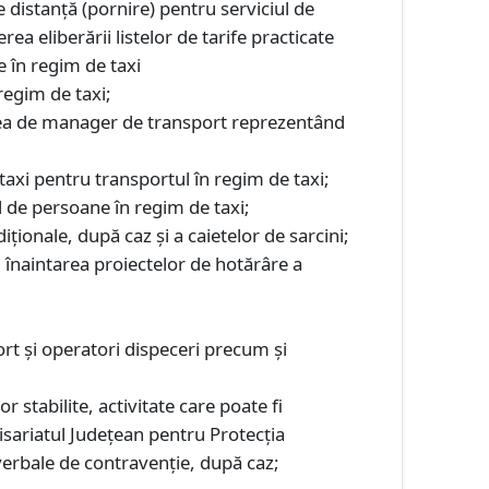
 distanţă (pornire) pentru serviciul de
ea eliberării listelor de tarife practicate
e în regim de taxi
regim de taxi;
tatea de manager de transport reprezentând
r taxi pentru transportul în regim de taxi;
l de persoane în regim de taxi;
iţionale, după caz și a caietelor de sarcini;
, înaintarea proiectelor de hotărâre a
rt şi operatori dispeceri precum şi
r stabilite, activitate care poate fi
isariatul Judeţean pentru Protecţia
verbale de contravenţie, după caz;