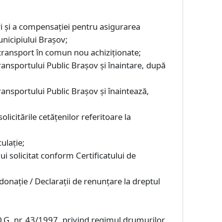
ri şi a compensaţiei pentru asigurarea
unicipiului Braşov;
transport în comun nou achiziţionate;
ansportului Public Braşov şi înaintare, după
nsportului Public Braşov şi înaintează,
icitările cetăţenilor referitoare la
ulaţie;
ui solicitat conform Certificatului de
 donaţie / Declarații de renunțare la dreptul
 O.G. nr. 43/1997, privind regimul drumurilor,