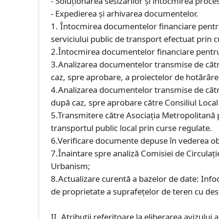
- Soluţionarea sesizărilor şi întocmirea proc
- Expedierea şi arhivarea documentelor.
1. Întocmirea documentelor financiare pentru 
serviciului public de transport efectuat prin 
2.Întocmirea documentelor financiare pentru 
3.Analizarea documentelor transmise de către
caz, spre aprobare, a proiectelor de hotărâre 
4.Analizarea documentelor transmise de către
după caz, spre aprobare către Consiliul Local
5.Transmitere către Asociaţia Metropolitană p
transportul public local prin curse regulate.
6.Verificare documente depuse în vederea obţ
7.Înaintare spre analiză Comisiei de Circulaţi
Urbanism;
8.Actualizare curentă a bazelor de date: Infoc
de proprietate a suprafeţelor de teren cu de
II. Atribuţii referitoare la eliberarea avizul