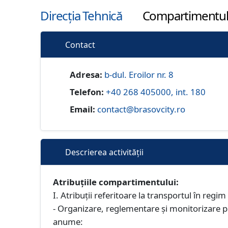
Direcția Tehnică
Compartimentul 
Contact
Adresa:
b-dul. Eroilor nr. 8
Telefon:
+40 268 405000, int. 180
Email:
contact@brasovcity.ro
Descrierea activității
Atribuțiile compartimentului:
I. Atribuții referitoare la transportul în regim
- Organizare, reglementare şi monitorizare pr
anume: