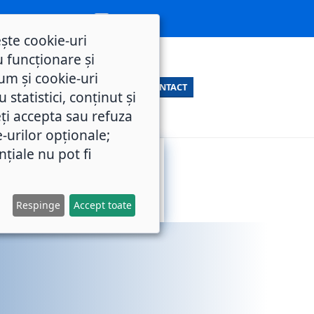
ește cookie-uri
 funcționare și
um și cookie-uri
CONTACT
statistici, conținut și
ți accepta sau refuza
e-urilor opționale;
nțiale nu pot fi
SERVICII
M.O.L.
PUBLICE
Respinge
Accept toate