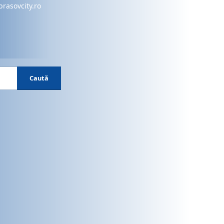
brasovcity.ro
Caută