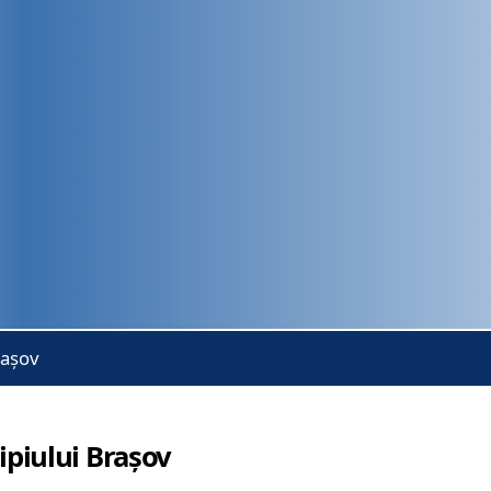
rașov
piului Brașov