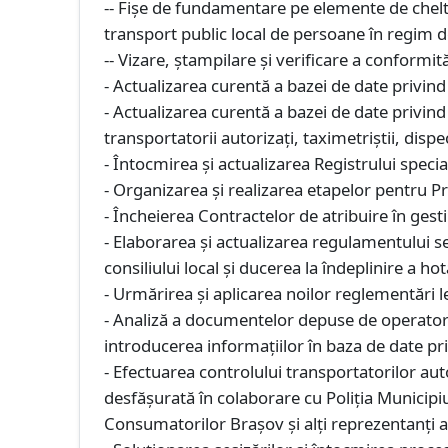
-- Fişe de fundamentare pe elemente de cheltui
transport public local de persoane în regim de 
-- Vizare, ştampilare şi verificare a conformit
- Actualizarea curentă a bazei de date privind
- Actualizarea curentă a bazei de date privi
transportatorii autorizaţi, taximetriştii, dispec
- Întocmirea şi actualizarea Registrului special
- Organizarea şi realizarea etapelor pentru Pr
- Încheierea Contractelor de atribuire în gesti
- Elaborarea şi actualizarea regulamentului se
consiliului local şi ducerea la îndeplinire a hot
- Urmărirea şi aplicarea noilor reglementări l
- Analiză a documentelor depuse de operatorii
introducerea informaţiilor în baza de date pr
- Efectuarea controlului transportatorilor auto
desfăşurată în colaborare cu Poliţia Municipiu
Consumatorilor Brașov şi alţi reprezentanţi a