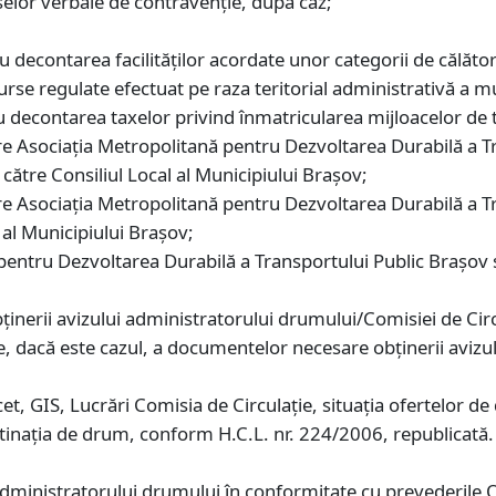
eselor verbale de contravenţie, după caz;
decontarea facilităţilor acordate unor categorii de călăto
curse regulate efectuat pe raza teritorial administrativă a m
decontarea taxelor privind înmatricularea mijloacelor de 
 Asociaţia Metropolitană pentru Dezvoltarea Durabilă a Tr
către Consiliul Local al Municipiului Braşov;
 Asociaţia Metropolitană pentru Dezvoltarea Durabilă a Tra
 al Municipiului Braşov;
entru Dezvoltarea Durabilă a Transportului Public Braşov sol
inerii avizului administratorului drumului/Comisiei de Circ
e, dacă este cazul, a documentelor necesare obţinerii avizul
et, GIS, Lucrări Comisia de Circulaţie, situaţia ofertelor de
stinaţia de drum, conform H.C.L. nr. 224/2006, republicată.
ui administratorului drumului în conformitate cu prevederile