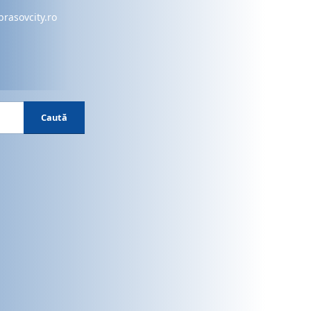
brasovcity.ro
Caută