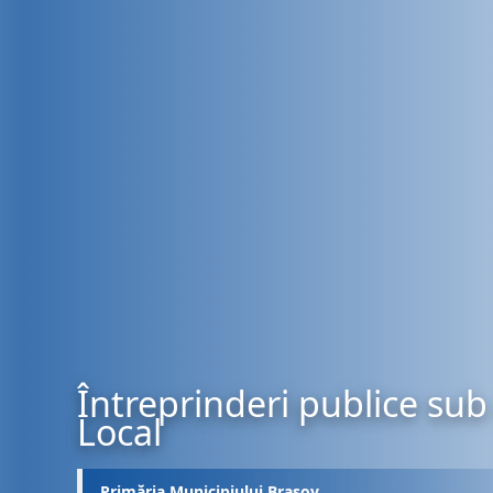
Întreprinderi publice sub 
Local
Primăria Municipiului Brașov