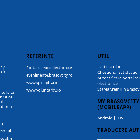
REFERINȚE
UTIL
I
Harta sitului
Portal servicii electronice
Chestionar satisfacție
evenimente.brasovcity.ro
Autentificare portal ser
www.spclepbv.ro
electronice
Starea vremii in Brașov
www.voluntarbv.ro
ntul site
. Orice
MY BRASOVCITY
ul
at prin
(MOBILEAPP)
Android
|
IOS
 și
TRADUCERE AU
rsonal
r cookie