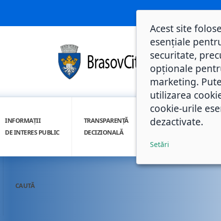
Acest site folos
esențiale pentru
securitate, prec
opționale pentru 
marketing. Pute
utilizarea cooki
cookie-urile ese
dezactivate.
INFORMAȚII
TRANSPARENȚĂ
INTEGRITATE
DE INTERES PUBLIC
DECIZIONALĂ
INSTITUȚIONALĂ
Setări
CAUTĂ