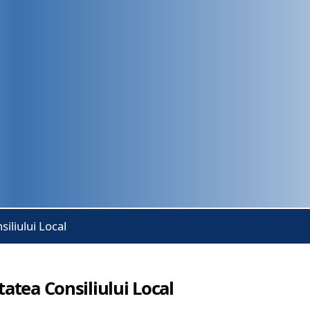
siliului Local
tatea Consiliului Local