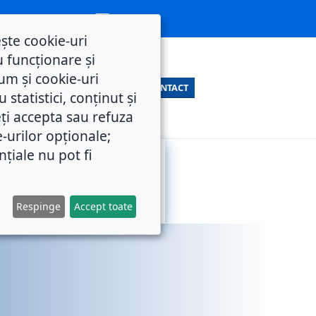
ește cookie-uri
 funcționare și
um și cookie-uri
CONTACT
statistici, conținut și
ți accepta sau refuza
e-urilor opționale;
nțiale nu pot fi
SERVICII
M.O.L.
PUBLICE
Respinge
Accept toate