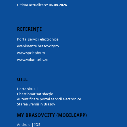
Ultima actualizare:
06-08-2026
REFERINȚE
Portal servicii electronice
evenimente.brasovcity.ro
www.spclepbv.ro
www.voluntarbv.ro
UTIL
Harta sitului
Chestionar satisfacție
Autentificare portal servicii electronice
Starea vremii in Brașov
MY BRASOVCITY (MOBILEAPP)
Android
|
IOS