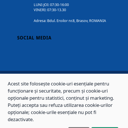
LUNI-JOI: 07:30-16:00
VINERI: 07:30-13.30
Adresa: Bdul. Eroilor nr.8, Brasov, ROMANIA
SOCIAL MEDIA
Acest site folosește cookie-uri esențiale pentru
Copyright © 2002 - 2026 - PRIMĂRIA MUNICIPIULUI BRAȘOV, toate drepturile
funcționare și securitate, precum și cookie-uri
rezervate.
opționale pentru statistici, conținut și marketing.
Puteți accepta sau refuza utilizarea cookie-urilor
Sitemap
Contact
opționale; cookie-urile esențiale nu pot fi
dezactivate.