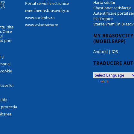
I
Harta sitului
Portal servicii electronice
Chestionar satisfacție
evenimente.brasovcity.ro
Autentificare portal ser
www.spclepbv.ro
electronice
Starea vremii in Brașov
www.voluntarbv.ro
ntul site
. Orice
MY BRASOVCITY
ul
at prin
(MOBILEAPP)
Android
|
IOS
 și
TRADUCERE AU
rsonal
r cookie
by
Translate
tizorilor
ublic
 protecția
ălcarea