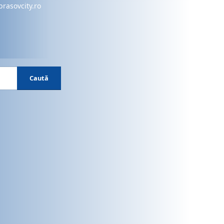
brasovcity.ro
Caută