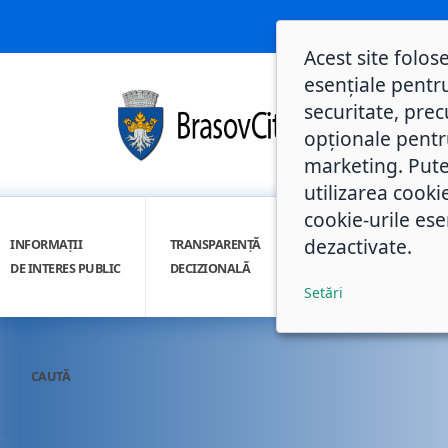
Acest site folos
esențiale pentru
securitate, prec
opționale pentru 
marketing. Pute
utilizarea cooki
cookie-urile ese
dezactivate.
INFORMAȚII
TRANSPARENȚĂ
INTEGRITATE
DE INTERES PUBLIC
DECIZIONALĂ
INSTITUȚIONALĂ
Setări
CAUTĂ