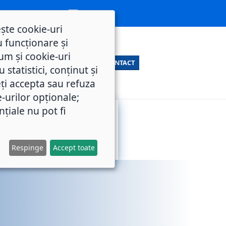
ește cookie-uri
 funcționare și
um și cookie-uri
CONTACT
statistici, conținut și
ți accepta sau refuza
e-urilor opționale;
nțiale nu pot fi
SERVICII
M.O.L.
PUBLICE
Respinge
Accept toate