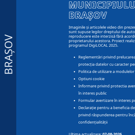
MUNICIPIULU
BRAȘOV
Imaginile și articolele video din preze
sunt supuse legilor dreptului de autor
reproducere este interzisă fără acord
BRAȘOV
proprietarului acestora. Proiect realiz
programul DigiLOCAL 2025.
Reglementări privind prelucarea
protecția datelor cu caracter pe
Politica de utilizare a modulelo
Optiuni cookie
Informare privind protectia aver
în interes public
Formular avertizare în interes p
Declarație pentru a beneficia de
privind răspunderea pentru înc
confidențialității
Ultima actualizare:
07-08-2026