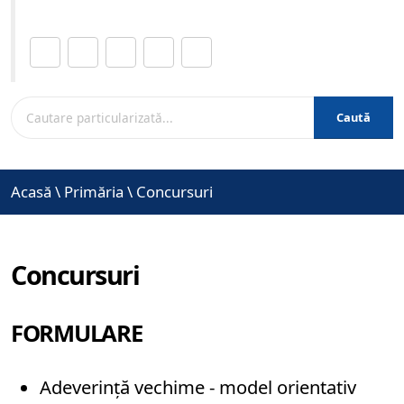
Distribuie această pagină.
Caută
Acasă
\
Primăria
\
Concursuri
Concursuri
FORMULARE
Adeverință vechime - model orientativ