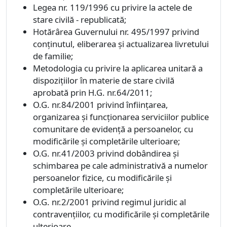
Legea nr. 119/1996 cu privire la actele de
stare civilă - republicată;
Hotărârea Guvernului nr. 495/1997 privind
conţinutul, eliberarea şi actualizarea livretului
de familie;
Metodologia cu privire la aplicarea unitară a
dispoziţiilor în materie de stare civilă
aprobată prin H.G. nr.64/2011;
O.G. nr.84/2001 privind înfiinţarea,
organizarea şi funcţionarea serviciilor publice
comunitare de evidenţă a persoanelor, cu
modificările şi completările ulterioare;
O.G. nr.41/2003 privind dobândirea şi
schimbarea pe cale administrativă a numelor
persoanelor fizice, cu modificările şi
completările ulterioare;
O.G. nr.2/2001 privind regimul juridic al
contravenţiilor, cu modificările şi completările
ulterioare.