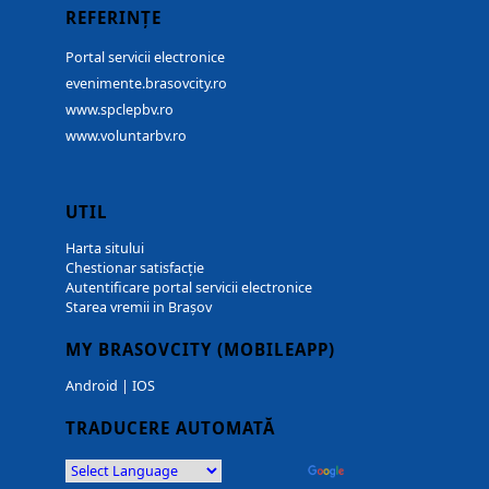
REFERINȚE
Portal servicii electronice
evenimente.brasovcity.ro
www.spclepbv.ro
www.voluntarbv.ro
UTIL
Harta sitului
Chestionar satisfacție
Autentificare portal servicii electronice
Starea vremii in Brașov
MY BRASOVCITY (MOBILEAPP)
Android
|
IOS
TRADUCERE AUTOMATĂ
Powered by
Translate