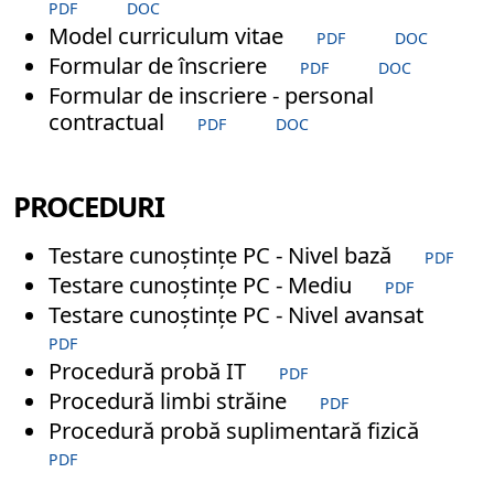
PDF
DOC
Model curriculum vitae
PDF
DOC
Formular de înscriere
PDF
DOC
Formular de inscriere - personal
contractual
PDF
DOC
PROCEDURI
Testare cunoștințe PC - Nivel bază
PDF
Testare cunoștințe PC - Mediu
PDF
Testare cunoștințe PC - Nivel avansat
PDF
Procedură probă IT
PDF
Procedură limbi străine
PDF
Procedură probă suplimentară fizică
PDF