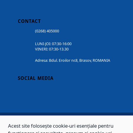
CONTACT
(0268) 405000
LUNI-JOI: 07:30-16:00
VINERI: 07:30-13.30
Adresa: Bdul. Eroilor nr.8, Brasov, ROMANIA
SOCIAL MEDIA
Acest site folosește cookie-uri esențiale pentru
Copyright © 2002 - 2026 - PRIMĂRIA MUNICIPIULUI BRAȘOV, toate drepturile