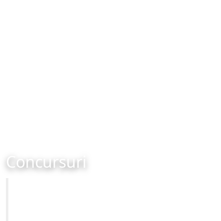
Concursuri
Primăria Municipiului Brașov
Site-ul oficial al Primariei Municipiului Brasov /
www.brasovcity.ro