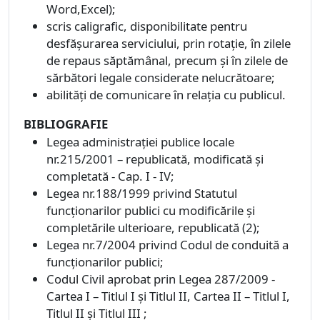
Word,Excel);
scris caligrafic, disponibilitate pentru
desfăşurarea serviciului, prin rotaţie, în zilele
de repaus săptămânal, precum şi în zilele de
sărbători legale considerate nelucrătoare;
abilităţi de comunicare în relaţia cu publicul.
BIBLIOGRAFIE
Legea administraţiei publice locale
nr.215/2001 – republicată, modificată şi
completată - Cap. I - IV;
Legea nr.188/1999 privind Statutul
funcţionarilor publici cu modificările şi
completările ulterioare, republicată (2);
Legea nr.7/2004 privind Codul de conduită a
funcţionarilor publici;
Codul Civil aprobat prin Legea 287/2009 -
Cartea I – Titlul I şi Titlul II, Cartea II – Titlul I,
Titlul II şi Titlul III ;