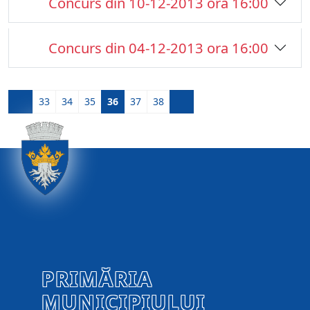
Concurs din 10-12-2013 ora 16:00
Concurs din 04-12-2013 ora 16:00
33
34
35
36
37
38
PRIMĂRIA
MUNICIPIULUI