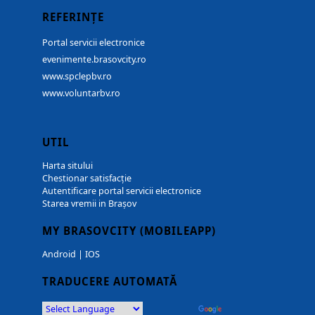
REFERINȚE
Portal servicii electronice
evenimente.brasovcity.ro
www.spclepbv.ro
www.voluntarbv.ro
UTIL
Harta sitului
Chestionar satisfacție
Autentificare portal servicii electronice
Starea vremii in Brașov
MY BRASOVCITY (MOBILEAPP)
Android
|
IOS
TRADUCERE AUTOMATĂ
Powered by
Translate