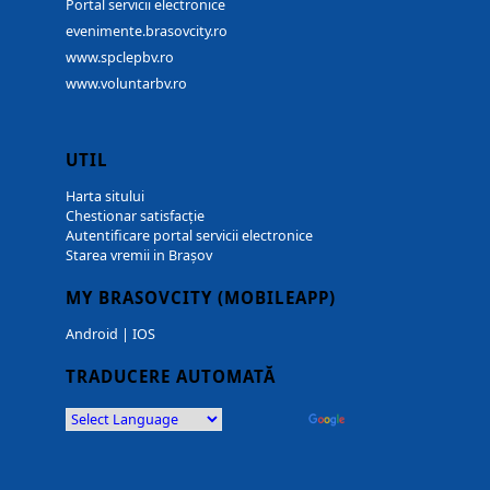
Portal servicii electronice
evenimente.brasovcity.ro
www.spclepbv.ro
www.voluntarbv.ro
UTIL
Harta sitului
Chestionar satisfacție
Autentificare portal servicii electronice
Starea vremii in Brașov
MY BRASOVCITY (MOBILEAPP)
Android
|
IOS
TRADUCERE AUTOMATĂ
Powered by
Translate