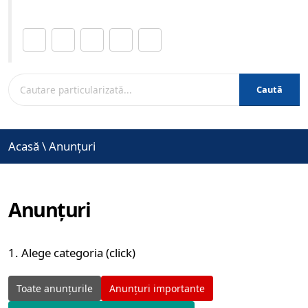
Distribuie această pagină.
Caută
Acasă
\
Anunțuri
Anunțuri
1. Alege categoria (click)
Toate anunțurile
Anunțuri importante