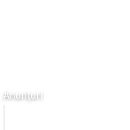
Anunțuri
Primăria Municipiului Brașov
Site-ul oficial al Primariei Municipiului Brasov /
www.brasovcity.ro