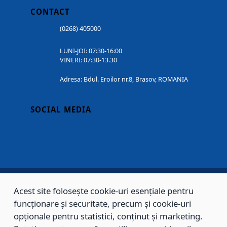
CONTACT
(0268) 405000
LUNI-JOI: 07:30-16:00
VINERI: 07:30-13.30
Adresa: Bdul. Eroilor nr.8, Brasov, ROMANIA
SOCIAL MEDIA
Acest site folosește cookie-uri esențiale pentru
Copyright © 2002 - 2026 - PRIMĂRIA MUNICIPIULUI BRAȘOV, toate drepturile
funcționare și securitate, precum și cookie-uri
rezervate.
opționale pentru statistici, conținut și marketing.