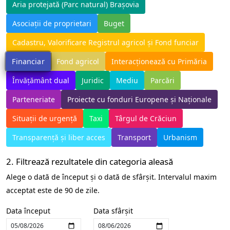
Aria protejată (Parc natural) Brașovia
Asociații de proprietari
Buget
Cadastru, Valorificare Registrul agricol și Fond funciar
Financiar
Fond agricol
Interacționează cu Primăria
Învățământ dual
Juridic
Mediu
Parcări
Parteneriate
Proiecte cu fonduri Europene și Naționale
Situații de urgență
Taxi
Târgul de Crăciun
Transparență și liber acces
Transport
Urbanism
2. Filtrează rezultatele din categoria aleasă
Alege o dată de început și o dată de sfârșit. Intervalul maxim
acceptat este de 90 de zile.
Data început
Data sfârșit