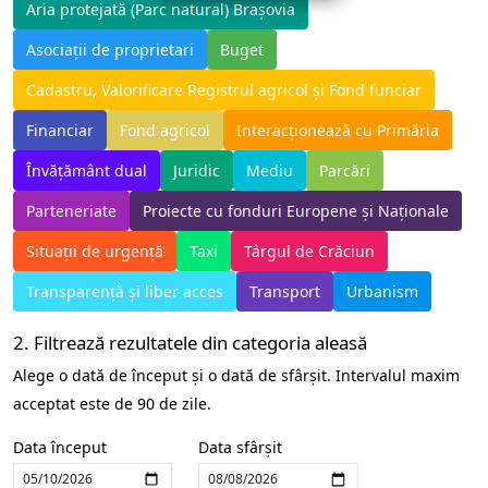
Aria protejată (Parc natural) Brașovia
Asociații de proprietari
Buget
Cadastru, Valorificare Registrul agricol și Fond funciar
Financiar
Fond agricol
Interacționează cu Primăria
Învățământ dual
Juridic
Mediu
Parcări
Parteneriate
Proiecte cu fonduri Europene și Naționale
Situații de urgență
Taxi
Târgul de Crăciun
Transparență și liber acces
Transport
Urbanism
2. Filtrează rezultatele din categoria aleasă
Alege o dată de început și o dată de sfârșit. Intervalul maxim
acceptat este de 90 de zile.
Data început
Data sfârșit