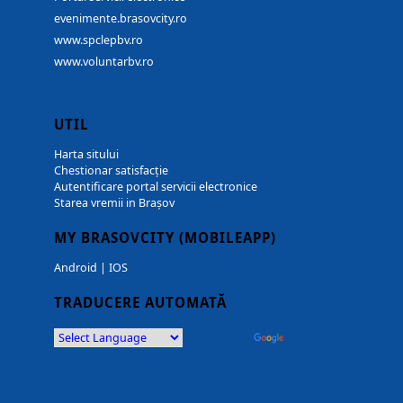
evenimente.brasovcity.ro
www.spclepbv.ro
www.voluntarbv.ro
UTIL
Harta sitului
Chestionar satisfacție
Autentificare portal servicii electronice
Starea vremii in Brașov
MY BRASOVCITY (MOBILEAPP)
Android
|
IOS
TRADUCERE AUTOMATĂ
Powered by
Translate