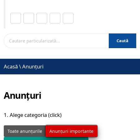
Distribuie această pagină.
Caută
Acasă
\
Anunțuri
Anunțuri
1. Alege categoria (click)
Anunțuri importante
Toate anunțurile