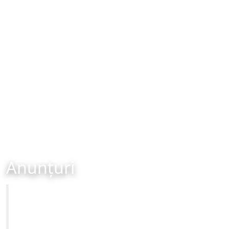
Anunțuri
Primăria Municipiului Brașov
Site-ul oficial al Primariei Municipiului Brasov /
www.brasovcity.ro