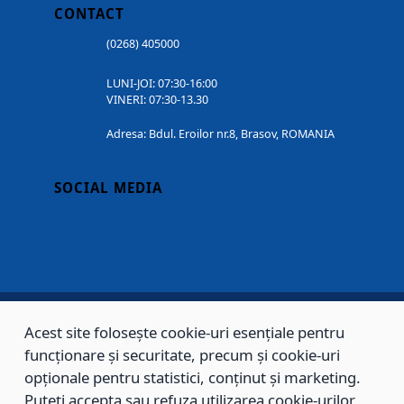
CONTACT
(0268) 405000
LUNI-JOI: 07:30-16:00
VINERI: 07:30-13.30
Adresa: Bdul. Eroilor nr.8, Brasov, ROMANIA
SOCIAL MEDIA
Acest site folosește cookie-uri esențiale pentru
Copyright © 2002 - 2026 - PRIMĂRIA MUNICIPIULUI BRAȘOV, toate drepturile
funcționare și securitate, precum și cookie-uri
rezervate.
opționale pentru statistici, conținut și marketing.
Puteți accepta sau refuza utilizarea cookie-urilor