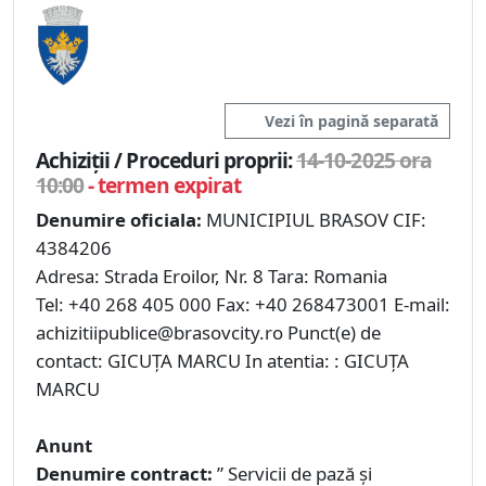
Vezi în pagină separată
Achiziții / Proceduri proprii:
14-10-2025 ora
10:00
- termen expirat
Denumire oficiala:
MUNICIPIUL BRASOV CIF:
4384206
Adresa: Strada Eroilor, Nr. 8 Tara: Romania
Tel: +40 268 405 000 Fax: +40 268473001 E-mail:
achizitiipublice@brasovcity.ro Punct(e) de
contact: GICUȚA MARCU In atentia: : GICUȚA
MARCU
Anunt
Denumire contract:
” Servicii de pază și