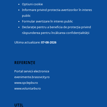
Optiuni cookie
Informare privind protectia avertizorilor în interes
public
Formular avertizare în interes public
Declarație pentru a beneficia de protecția privind
răspunderea pentru încălcarea confidențialității
Ultima actualizare:
07-08-2026
REFERINȚE
Portal servicii electronice
evenimente.brasovcity.ro
www.spclepbv.ro
www.voluntarbv.ro
UTIL