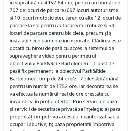
în suprafață de 4952.64 mp, pentru un număr de
707 de locuri de parcare (697 locuri autoturisme
si 10 locuri motociclete), teren cu alte 12 locuri de
parcare la sol pentru autocare/microbuze și 54
locuri de parcare pentru biciclete, precum și și
instalații / echipamente incorporate: Clădirea este
dotată cu birou de pază cu acces la sistemul de
supraveghere video pentru perimetrul
obiectivului Park&Ride Bartolomeu. - 1 post de
pază fix permanent la obiectivul Park&Ride
Bartolomeu, timp de 24 ore/zi, 7 zile/săptămână.
pentru un număr de 1752 ore, iar decontarea se
va efectua la numărul real de ore prestate cu
încadrarea în prețul ofertat. Prin servicii de pază
şi servicii de securitate privată se înţelege: a) paza
proprietății împotriva accesului neautorizat sau a
ocupării abuzive; b) paza proprietătii împotriva