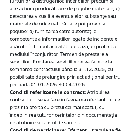
furturilor, a distrugerilor, incendiilor, precum și
alte acțiuni producătoare de pagube materiale; c)
detectarea vizuală a eventualelor substanţe sau
materiale de orice natură care pot provoca
pagube; d) furnizarea către autoritățile
competente a informaţiilor legate de incidentele
apărute în timpul activității de pază; e) protectia
mediului înconjurător. Termen de prestare a
servicilor: Prestarea serviciilor se va face de la
semnarea contractului până la 31.12.2025, cu
posibilitate de prelungire prin act adițional pentru
perioada 01.01.2026-30.04.2026
Conditii referitoare la contract:
Atribuirea
contractului se va face în favoarea ofertantului ce
prezintă oferta cu pretul cel mai scazut, cu
îndeplinirea tuturor cerințelor din documentația
de atribuire și caietul de sarcini.
Conditii de participare:
Ofertantul trebuie sa fie