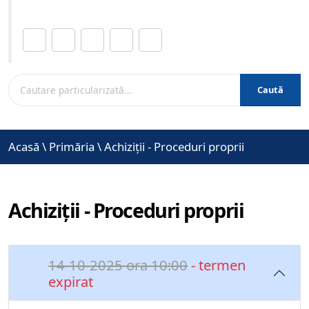
Distribuie această pagină.
Caută
Acasă
\
Primăria
\
Achiziții - Proceduri proprii
Achiziții - Proceduri proprii
14-10-2025 ora 10:00
- termen
expirat