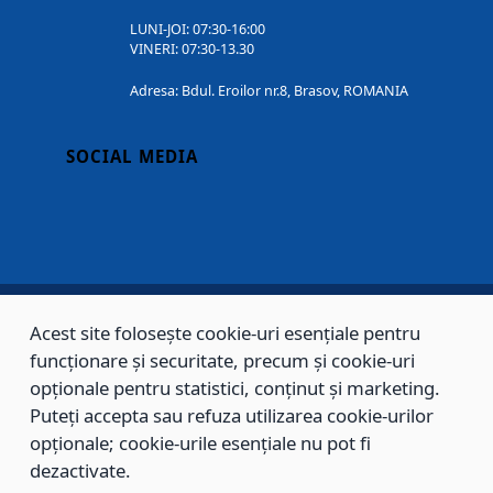
LUNI-JOI: 07:30-16:00
VINERI: 07:30-13.30
Adresa: Bdul. Eroilor nr.8, Brasov, ROMANIA
SOCIAL MEDIA
Acest site folosește cookie-uri esențiale pentru
Copyright © 2002 - 2026 - PRIMĂRIA MUNICIPIULUI BRAȘOV, toate drepturile
funcționare și securitate, precum și cookie-uri
opționale pentru statistici, conținut și marketing.
rezervate.
Puteți accepta sau refuza utilizarea cookie-urilor
Sitemap
Contact
opționale; cookie-urile esențiale nu pot fi
dezactivate.