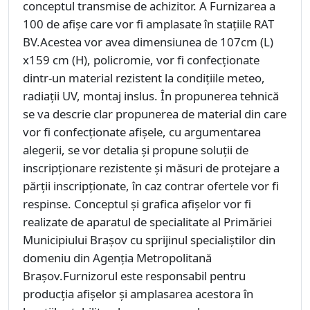
conceptul transmise de achizitor. A Furnizarea a
100 de afişe care vor fi amplasate în staţiile RAT
BV.Acestea vor avea dimensiunea de 107cm (L)
x159 cm (H), policromie, vor fi confecţionate
dintr-un material rezistent la condiţiile meteo,
radiaţii UV, montaj inslus. În propunerea tehnică
se va descrie clar propunerea de material din care
vor fi confecţionate afişele, cu argumentarea
alegerii, se vor detalia şi propune soluţii de
inscripţionare rezistente şi măsuri de protejare a
părţii inscripţionate, în caz contrar ofertele vor fi
respinse. Conceptul și grafica afișelor vor fi
realizate de aparatul de specialitate al Primăriei
Municipiului Braşov cu sprijinul specialiștilor din
domeniu din Agenția Metropolitană
Brașov.Furnizorul este responsabil pentru
producţia afişelor şi amplasarea acestora în