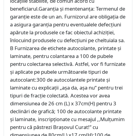
locaţiile stabilite, de comun acord cu
beneficiarul.Garanţia şi mentenanţa: Termenul de
garanţie este de un an. Furnizorul are obligaţia de
a asigura garanţia pentru eventualele defecţiuni
apărute la produsele ce fac obiectul achiziţiei,
înlocuind produsele cu defecţiuni pe cheltuiala sa.
B Furnizarea de etichete autocolante, printate şi
laminate, pentru colantarea a 100 de pubele
pentru colectarea selectivă. Astfel, vor fi furnizate
şi aplicate pe pubele următoarele tipuri de
autocolant:300 de autocolantele printate şi
laminate cu explicaţii „așa da, așa nu“ pentru trei
tipuri de fracție colectată. Acestea vor avea
dimensiunea de 26 cm (L) x 37cm(H) pentru 3
declinări de grafică; 100 de autocolante printate
şi laminate, inscripţionate cu mesajul ,,Mulţumim
pentru că păstrezi Braşovul Curat!” cu
dimensiunea de 80cm(L) x17 cm(H);100 de