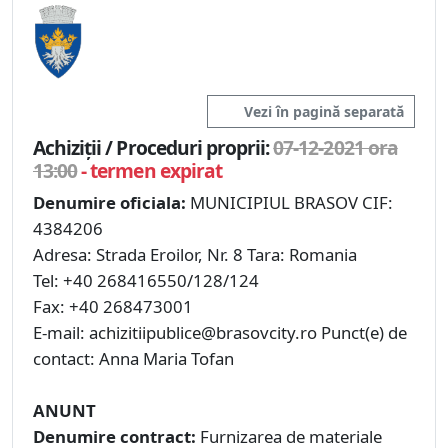
Vezi în pagină separată
Achiziții / Proceduri proprii:
07-12-2021 ora
13:00
- termen expirat
Denumire oficiala:
MUNICIPIUL BRASOV CIF:
4384206
Adresa: Strada Eroilor, Nr. 8 Tara: Romania
Tel: +40 268416550/128/124
Fax: +40 268473001
E-mail: achizitiipublice@brasovcity.ro Punct(e) de
contact: Anna Maria Tofan
ANUNT
Denumire contract:
Furnizarea de materiale