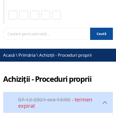
Distribuie această pagină.
Caută
Acasă
\
Primăria
\
Achiziții - Proceduri proprii
Achiziții - Proceduri proprii
07-12-2021 ora 13:00
- termen
expirat