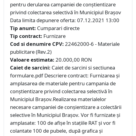
pentru derularea campaniei de conştientizare
privind colectarea selectivă în Municipiul Braşov
Data limita depunere oferta: 07.12.2021 13:00
Tip anunt:
Cumparari directe
Tip contract:
Furnizare
Cod si denumire CPV:
22462000-6 - Materiale
publicitare (Rev.2)
Valoare estimata:
20.000,00 RON
Caiet de sarcini:
Caiet de sarcini si sectiunea
formulare.pdf Descriere contract: Furnizarea şi
amplasarea de materiale pentru campania de
conştientizare privind colectarea selectivă în
Municipiul Braşov.Realizarea materialelor
necesare campaniei de conşientizare a colectării
selective în Municipiul Braşov. Vor fi furnizate şi
amplasate: 100 de afişe în staţiile RAT şi vor fi
colantate 100 de pubele, după grafica şi