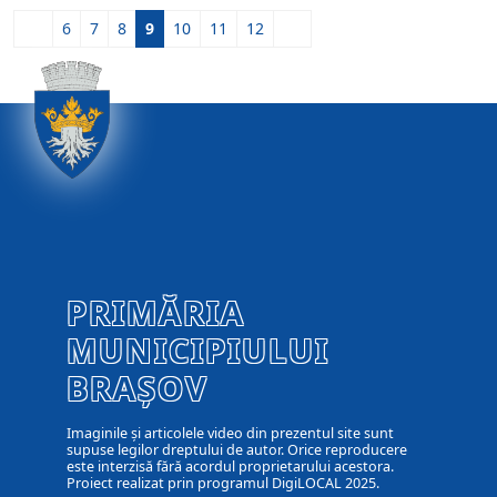
6
7
8
9
10
11
12
PRIMĂRIA
MUNICIPIULUI
BRAȘOV
Imaginile și articolele video din prezentul site sunt
supuse legilor dreptului de autor. Orice reproducere
este interzisă fără acordul proprietarului acestora.
Proiect realizat prin programul DigiLOCAL 2025.