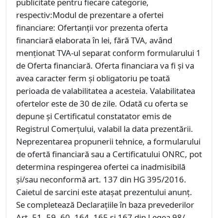
publicitate pentru fiecare categorie,
respectiv:Modul de prezentare a ofertei
financiare: Ofertanții vor prezenta oferta
financiară elaborata în lei, fără TVA, având
menționat TVA-ul separat conform formularului 1
de Oferta financiară. Oferta financiara va fi și va
avea caracter ferm și obligatoriu pe toată
perioada de valabilitatea a acesteia. Valabilitatea
ofertelor este de 30 de zile. Odată cu oferta se
depune și Certificatul constatator emis de
Registrul Comerțului, valabil la data prezentării.
Neprezentarea propunerii tehnice, a formularului
de ofertă financiară sau a Certificatului ONRC, pot
determina respingerea ofertei ca inadmisibilă
și/sau neconformă art. 137 din HG 395/2016.
Caietul de sarcini este atașat prezentului anunț.
Se completează Declarațiile în baza prevederilor
Art. 51, 59, 60, 164, 165 și 167 din Legea 98/