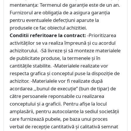
mentenanţa: Termenul de garanţie este de un an.
Furnizorul are obligaţia de a asigura garanţia
pentru eventualele defecţiuni aparute la
produsele ce fac obiectul achizitiei.
Conditii referitoare la contract:
-Prioritizarea
activităţilor se va realiza împreună şi cu acordul
achizitorului. -Să livreze şi să monteze materialele
de publicitate produse, la termenele şi în
cantităţile stabilite. -Materialele realizate vor
respecta grafica şi conceptul puse la dispoziţie de
achizitor. -Materialele vor fi realizate după
acordarea ,,bunul de execuţie” (bun de tipar) de
către persoanele reponsabile cu realizarea
conceptului şi a graficii. Pentru afişe la locul
amplasării, pentru autocolante la sediul societăţii
care furnizează pubele, pe baza unui proces
verbal de recepţie cantitativă şi calitativă semnat