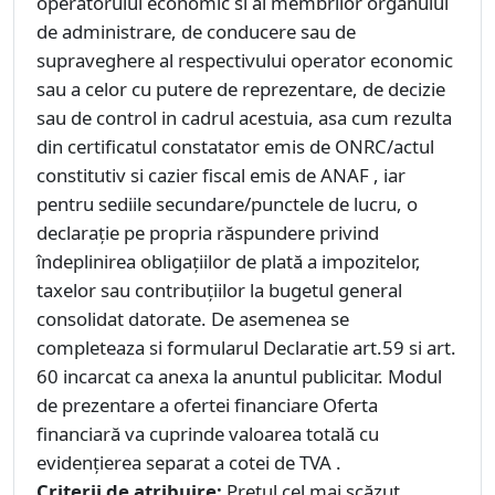
operatorului economic si al membrilor organului
de administrare, de conducere sau de
supraveghere al respectivului operator economic
sau a celor cu putere de reprezentare, de decizie
sau de control in cadrul acestuia, asa cum rezulta
din certificatul constatator emis de ONRC/actul
constitutiv si cazier fiscal emis de ANAF , iar
pentru sediile secundare/punctele de lucru, o
declaraţie pe propria răspundere privind
îndeplinirea obligaţiilor de plată a impozitelor,
taxelor sau contribuţiilor la bugetul general
consolidat datorate. De asemenea se
completeaza si formularul Declaratie art.59 si art.
60 incarcat ca anexa la anuntul publicitar. Modul
de prezentare a ofertei financiare Oferta
financiară va cuprinde valoarea totală cu
evidențierea separat a cotei de TVA .
Criterii de atribuire:
Pretul cel mai scăzut