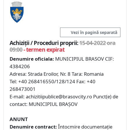
Vezi în pagină separată
Achiziții / Proceduri proprii:
15-04-2022 ora
09:00
- termen expirat
Denumire oficiala:
MUNICIPIUL BRASOV CIF:
4384206
Adresa: Strada Eroilor, Nr. 8 Tara: Romania
Tel: +40 268416550/128/124 Fax: +40
268473001
E-mail: achizitiipublice@brasovcity.ro Punct(e) de
contact: MUNICIPIUL BRAȘOV
ANUNT
Denumire contract:
Întocmire documentație