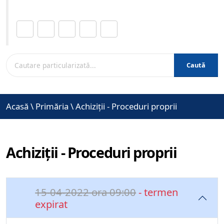
Distribuie această pagină.
Caută
Acasă
\
Primăria
\
Achiziții - Proceduri proprii
Achiziții - Proceduri proprii
15-04-2022 ora 09:00
- termen
expirat