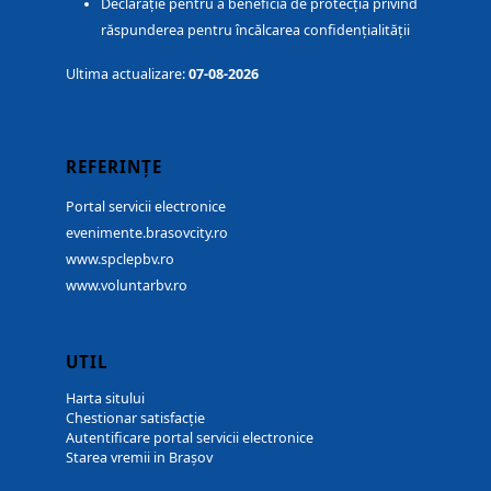
Declarație pentru a beneficia de protecția privind
răspunderea pentru încălcarea confidențialității
Ultima actualizare:
07-08-2026
REFERINȚE
Portal servicii electronice
evenimente.brasovcity.ro
www.spclepbv.ro
www.voluntarbv.ro
UTIL
Harta sitului
Chestionar satisfacție
Autentificare portal servicii electronice
Starea vremii in Brașov