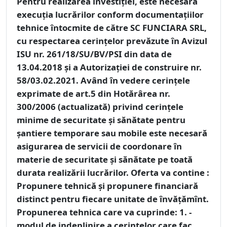
Pentru realizarea investiţiei, este necesară
execuţia lucrărilor conform documentațiilor
tehnice întocmite de către SC FUNCIARA SRL,
cu respectarea cerințelor prevăzute în Avizul
ISU nr. 261/18/SU/BV/PSI din data de
13.04.2018 și a Autorizației de construire nr.
58/03.02.2021. Având în vedere cerinţele
exprimate de art.5 din Hotărârea nr.
300/2006 (actualizată) privind cerințele
minime de securitate și sănătate pentru
șantiere temporare sau mobile este necesară
asigurarea de servicii de coordonare în
materie de securitate și sănătate pe toată
durata realizării lucrărilor. Oferta va contine :
Propunere tehnică și propunere financiară
distinct pentru fiecare unitate de învățămînt.
Propunerea tehnica care va cuprinde: 1. -
modul de indeplinire a cerintelor care fac