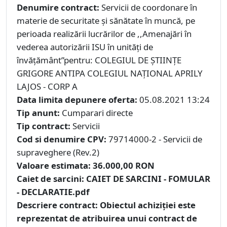
Denumire contract:
Servicii de coordonare în
materie de securitate şi sănătate în muncă, pe
perioada realizării lucrărilor de ,,Amenajări în
vederea autorizării ISU în unități de
învățământ”pentru: COLEGIUL DE ȘTIINȚE
GRIGORE ANTIPA COLEGIUL NAȚIONAL APRILY
LAJOS - CORP A
Data limita depunere oferta:
05.08.2021 13:24
Tip anunt:
Cumparari directe
Tip contract:
Servicii
Cod si denumire CPV:
79714000-2 - Servicii de
supraveghere (Rev.2)
Valoare estimata:
36.000,00 RON
Caiet de sarcini:
CAIET DE SARCINI - FOMULAR
- DECLARATIE.pdf
Descriere contract:
Obiectul achiziţiei este
reprezentat de atribuirea unui contract de