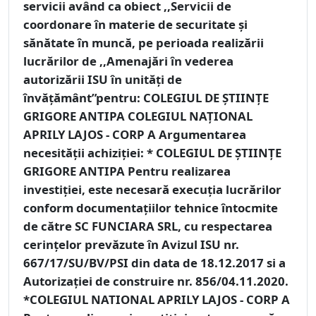
servicii având ca obiect ,,Servicii de
coordonare în materie de securitate şi
sănătate în muncă, pe perioada realizării
lucrărilor de ,,Amenajări în vederea
autorizării ISU în unități de
învățământ”pentru: COLEGIUL DE ȘTIINȚE
GRIGORE ANTIPA COLEGIUL NAȚIONAL
APRILY LAJOS - CORP A Argumentarea
necesităţii achiziţiei: * COLEGIUL DE ȘTIINȚE
GRIGORE ANTIPA Pentru realizarea
investiţiei, este necesară execuţia lucrărilor
conform documentațiilor tehnice întocmite
de către SC FUNCIARA SRL, cu respectarea
cerințelor prevăzute în Avizul ISU nr.
667/17/SU/BV/PSI din data de 18.12.2017 si a
Autorizației de construire nr. 856/04.11.2020.
*COLEGIUL NATIONAL APRILY LAJOS - CORP A