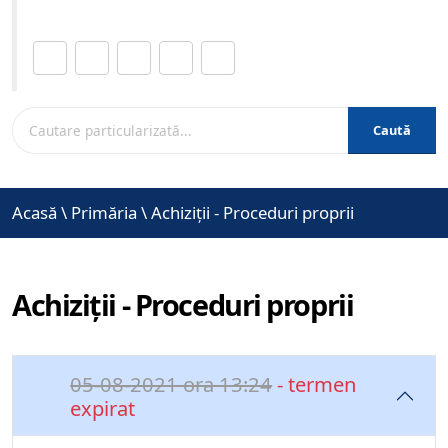
Distribuie această pagină.
Caută
Acasă
\
Primăria
\
Achiziții - Proceduri proprii
Achiziții - Proceduri proprii
05-08-2021 ora 13:24
- termen
expirat