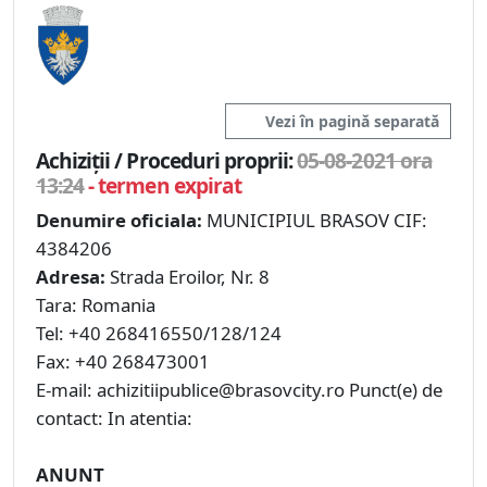
Vezi în pagină separată
Achiziții / Proceduri proprii:
05-08-2021 ora
13:24
- termen expirat
Denumire oficiala:
MUNICIPIUL BRASOV CIF:
4384206
Adresa:
Strada Eroilor, Nr. 8
Tara: Romania
Tel: +40 268416550/128/124
Fax: +40 268473001
E-mail: achizitiipublice@brasovcity.ro Punct(e) de
contact: In atentia:
ANUNT