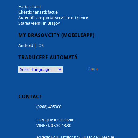
Harta sitului
Chestionar satisfacție
Autentificare portal servicii electronice
Starea vremii in Brașov
MY BRASOVCITY (MOBILEAPP)
Android
|
IOS
TRADUCERE AUTOMATĂ
Powered by
Translate
CONTACT
(0268) 405000
LUNI-JOI: 07:30-16:00
VINERI: 07:30-13.30
Adresa: Bdul. Eroilor nr.8, Brasov, ROMANIA