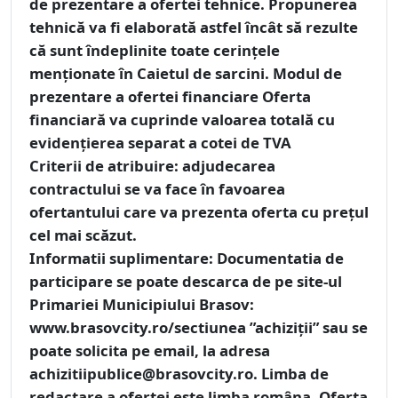
de prezentare a ofertei tehnice. Propunerea
tehnică va fi elaborată astfel încât să rezulte
că sunt îndeplinite toate cerinţele
menţionate în Caietul de sarcini. Modul de
prezentare a ofertei financiare Oferta
financiară va cuprinde valoarea totală cu
evidențierea separat a cotei de TVA
Criterii de atribuire:
adjudecarea
contractului se va face în favoarea
ofertantului care va prezenta oferta cu prețul
cel mai scăzut.
Informatii suplimentare:
Documentatia de
participare se poate descarca de pe site-ul
Primariei Municipiului Brasov:
www.brasovcity.ro/sectiunea ”achiziții” sau se
poate solicita pe email, la adresa
achizitiipublice@brasovcity.ro. Limba de
redactare a ofertei este limba româna. Oferta