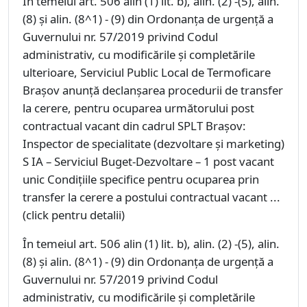
În temeiul art. 506 alin (1) lit. b), alin. (2) -(5), alin.
(8) și alin. (8^1) - (9) din Ordonanţa de urgenţă a
Guvernului nr. 57/2019 privind Codul
administrativ, cu modificările şi completările
ulterioare, Serviciul Public Local de Termoficare
Braşov anunţă declanşarea procedurii de transfer
la cerere, pentru ocuparea următorului post
contractual vacant din cadrul SPLT Brașov:
Inspector de specialitate (dezvoltare și marketing)
S IA – Serviciul Buget-Dezvoltare – 1 post vacant
unic Condiţiile specifice pentru ocuparea prin
transfer la cerere a postului contractual vacant ...
(click pentru detalii)
În temeiul art. 506 alin (1) lit. b), alin. (2) -(5), alin.
(8) și alin. (8^1) - (9) din Ordonanţa de urgenţă a
Guvernului nr. 57/2019 privind Codul
administrativ, cu modificările şi completările