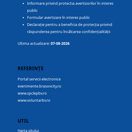
Informare privind protectia avertizorilor în interes
public
Formular avertizare în interes public
Declarație pentru a beneficia de protecția privind
răspunderea pentru încălcarea confidențialității
Ultima actualizare:
07-08-2026
REFERINȚE
Portal servicii electronice
evenimente.brasovcity.ro
www.spclepbv.ro
www.voluntarbv.ro
UTIL
Harta sitului