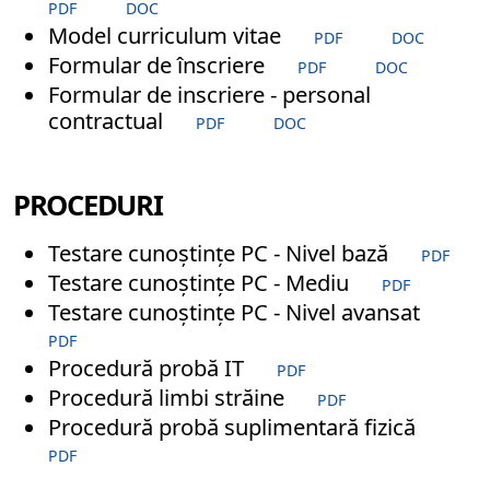
PDF
DOC
Model curriculum vitae
PDF
DOC
Formular de înscriere
PDF
DOC
Formular de inscriere - personal
contractual
PDF
DOC
PROCEDURI
Testare cunoștințe PC - Nivel bază
PDF
Testare cunoștințe PC - Mediu
PDF
Testare cunoștințe PC - Nivel avansat
PDF
Procedură probă IT
PDF
Procedură limbi străine
PDF
Procedură probă suplimentară fizică
PDF