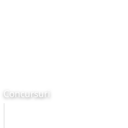
Concursuri
Primăria Municipiului Brașov
Site-ul oficial al Primariei Municipiului Brasov /
www.brasovcity.ro