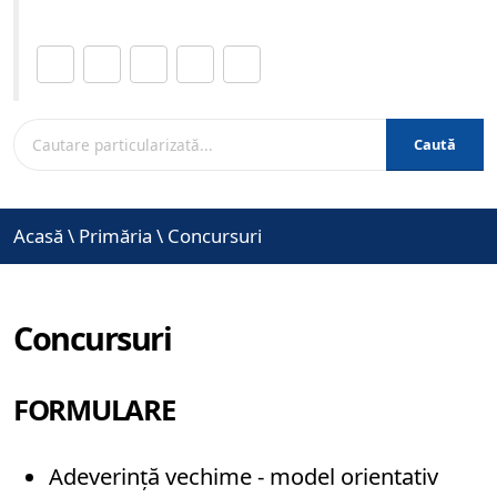
Distribuie această pagină.
Caută
Acasă
\
Primăria
\
Concursuri
Concursuri
FORMULARE
Adeverință vechime - model orientativ